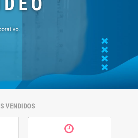
ml)
46,10 €
50% kit de ácido
cítrico e 25% de
clorito de sódio (140
ml)
27,90 €
IS VENDIDOS