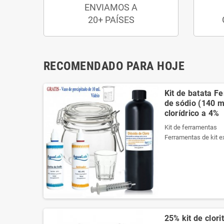
ENVIAMOS A
20+ PAÍSES
RECOMENDADO PARA HOJE
Kit de batata F
de sódio (140 ml
clorídrico a 4%
Kit de ferramentas
Ferramentas de kit e
necessários da melho
Ele contém um manua
Veja o conteúdo do ki
Produtos registrados 
Kit de ferramentas
Ferramentas de kit e
25% kit de clori