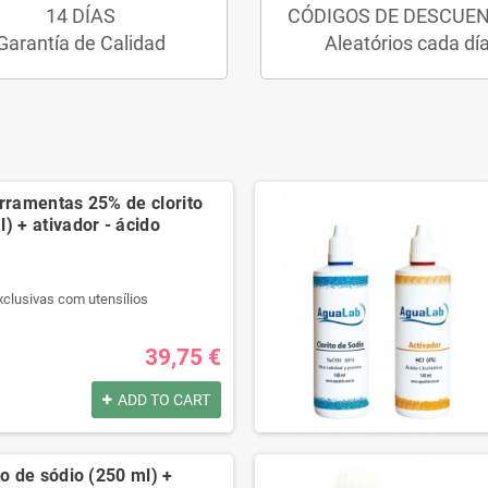
14 DÍAS
CÓDIGOS DE DESCUE
Garantía de Calidad
Aleatórios cada dí
erramentas 25% de clorito
) + ativador - ácido
xclusivas com utensílios
r qualidade.
l passo a passo.
39,75 €
t na descrição.
ADD TO CART
por:
xclusivas com utensílios
to de sódio (250 ml) +