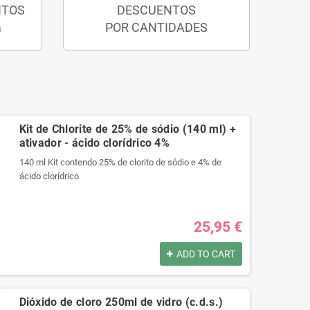
NTOS
DESCUENTOS
a
POR CANTIDADES
Kit de Chlorite de 25% de sódio (140 ml) +
ativador - ácido clorídrico 4%
140 ml Kit contendo 25% de clorito de sódio e 4% de
ácido clorídrico
Produtos registrados por:
25,95 €
140 ml Kit contendo 25% de clorito de sódio e 4% de
ácido clorídrico
ADD TO CART
Produtos registrados por:
140 ml Kit contendo 25% de clorito de sódio e 4% de
Dióxido de cloro 250ml de vidro (c.d.s.)