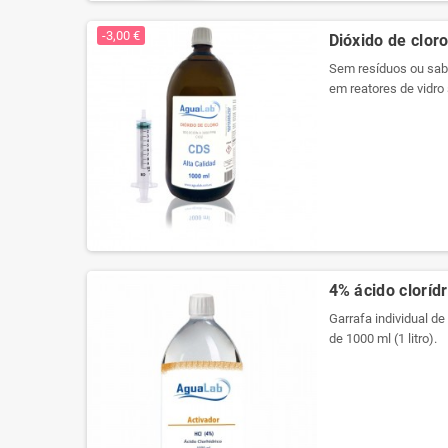
Produtos registrados 
-3,00 €
Dióxido de cloro
Sem resíduos ou sabo
em reatores de vidro 
embalagem a vácuo p
propriedades. Agora 
Produtos registrados 
4% ácido clorídr
Garrafa individual de
de 1000 ml (1 litro).
Usamos cristal de qu
arredondado com plu
Etiqueta especial pa
registro em cada rot
Nova embalagem com 