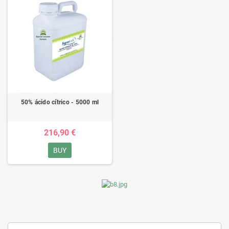
50% ácido cítrico - 5000 ml
216,90 €
BUY