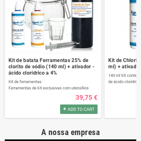
Kit de batata Ferramentas 25% de
Kit de Chlori
clorito de sódio (140 ml) + ativador -
ml) + ativador
ácido clorídrico a 4%
140 ml Kit contend
Kit de ferramentas
de ácido clorídrico
Ferramentas de kit exclusivas com utensílios
necessários da melhor qualidade.
39,75 €
Ele contém um manual passo a passo.
Produtos registrad
Veja o conteúdo do kit na descrição.
140 ml Kit contend
ADD TO CART
de ácido clorídrico
Produtos registrados por:
A nossa empresa
Kit de ferramentas
Produtos registrad
Ferramentas de kit exclusivas com utensílios
140 ml Kit contend