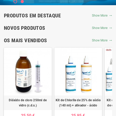
PRODUTOS EM DESTAQUE
Show More
NOVOS PRODUTOS
Show More
OS MAIS VENDIDOS
Show More
Dióxido de cloro 250ml de
Kit de Chlorite de 25% de sódio
Kit de
vidro (c.d.s.)
(140 ml) + ativador - ácido
de clo
clorídrico 4%
ativad
25,50 €
25,95 €