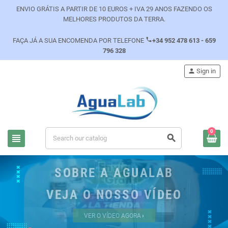
ENVIO GRÁTIS A PARTIR DE 10 EUROS + IVA 29 ANOS FAZENDO OS
MELHORES PRODUTOS DA TERRA.
phone
FAÇA JÁ A SUA ENCOMENDA POR TELEFONE
+34 952 478 613 - 659
796 328
person
Sign in
0
view_headline
search