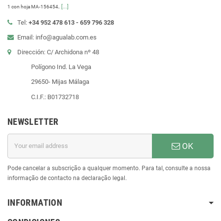
.
[...]
1 con hoja MA-156454
Tel:
+34 952 478 613 - 659 796 328
Email: info@agualab.com.es
Dirección: C/ Archidona nº 48
Polígono Ind. La Vega
29650- Mijas Málaga
C.I.F.: B01732718
NEWSLETTER
OK
Pode cancelar a subscrição a qualquer momento. Para tal, consulte a nossa
informação de contacto na declaração legal.
INFORMATION