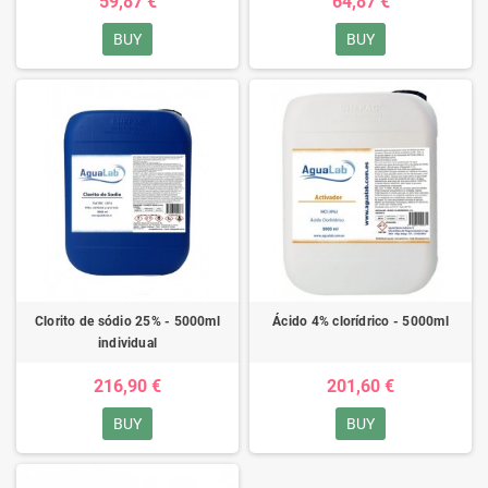
59,87 €
64,87 €
BUY
BUY
Clorito de sódio 25% - 5000ml
Ácido 4% clorídrico - 5000ml
individual
216,90 €
201,60 €
BUY
BUY