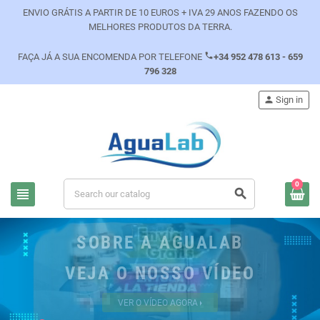
ENVIO GRÁTIS A PARTIR DE 10 EUROS + IVA 29 ANOS FAZENDO OS
MELHORES PRODUTOS DA TERRA.
phone
FAÇA JÁ A SUA ENCOMENDA POR TELEFONE
+34 952 478 613 - 659
796 328
person
Sign in
0
view_headline
search