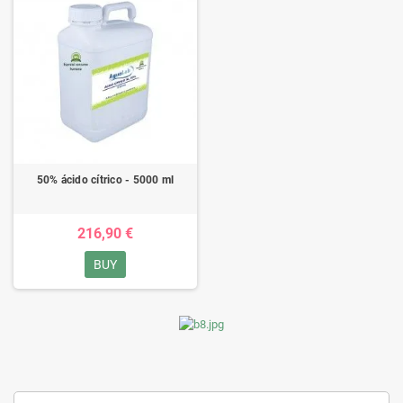
50% ácido cítrico - 5000 ml
216,90 €
BUY