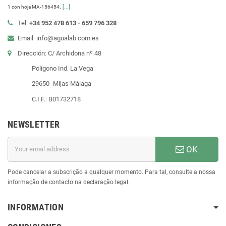
.
[...]
1 con hoja MA-156454
Tel:
+34 952 478 613 - 659 796 328
Email: info@agualab.com.es
Dirección: C/ Archidona nº 48
Polígono Ind. La Vega
29650- Mijas Málaga
C.I.F.: B01732718
NEWSLETTER
OK
Pode cancelar a subscrição a qualquer momento. Para tal, consulte a nossa
informação de contacto na declaração legal.
INFORMATION