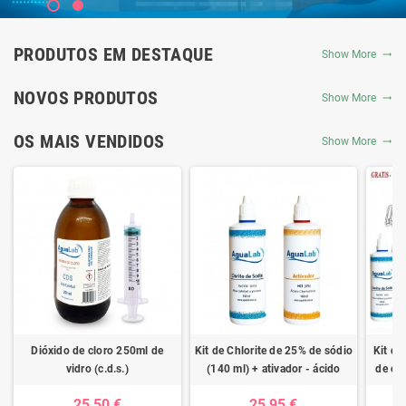
PRODUTOS EM DESTAQUE
Show More
NOVOS PRODUTOS
Show More
OS MAIS VENDIDOS
Show More
Dióxido de cloro 250ml de
Kit de Chlorite de 25% de sódio
Kit de
vidro (c.d.s.)
(140 ml) + ativador - ácido
de clo
clorídrico 4%
ativad
25,50 €
25,95 €