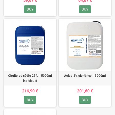
59,87 €
64,87 €
BUY
BUY
Clorito de sódio 25% - 5000ml
Ácido 4% clorídrico - 5000ml
individual
216,90 €
201,60 €
BUY
BUY