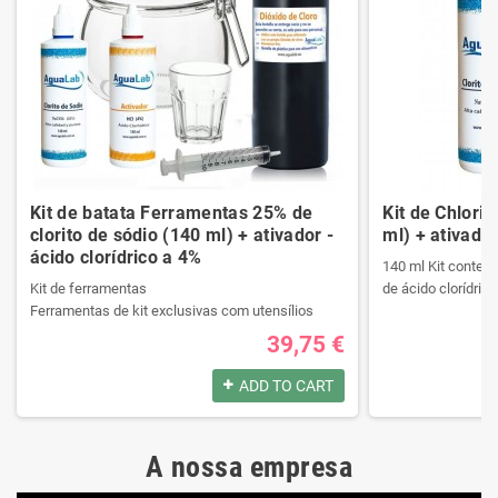
Kit de batata Ferramentas 25% de
Kit de Chlori
clorito de sódio (140 ml) + ativador -
ml) + ativador
ácido clorídrico a 4%
140 ml Kit contend
Kit de ferramentas
de ácido clorídrico
Ferramentas de kit exclusivas com utensílios
necessários da melhor qualidade.
39,75 €
Ele contém um manual passo a passo.
Produtos registrad
Veja o conteúdo do kit na descrição.
140 ml Kit contend
ADD TO CART
de ácido clorídrico
Produtos registrados por:
A nossa empresa
Kit de ferramentas
Produtos registrad
Ferramentas de kit exclusivas com utensílios
140 ml Kit contend