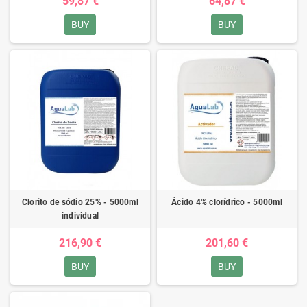
59,87 €
64,87 €
BUY
BUY
Clorito de sódio 25% - 5000ml
Ácido 4% clorídrico - 5000ml
individual
216,90 €
201,60 €
BUY
BUY