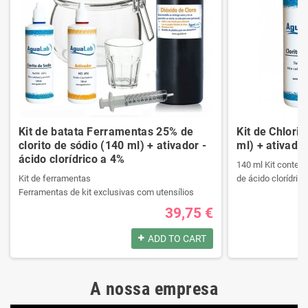
Kit de batata Ferramentas 25% de
Kit de Chlori
clorito de sódio (140 ml) + ativador -
ml) + ativador
ácido clorídrico a 4%
140 ml Kit contend
Kit de ferramentas
de ácido clorídrico
Ferramentas de kit exclusivas com utensílios
necessários da melhor qualidade.
39,75 €
Ele contém um manual passo a passo.
Produtos registrad
Veja o conteúdo do kit na descrição.
140 ml Kit contend
ADD TO CART
de ácido clorídrico
Produtos registrados por:
A nossa empresa
Kit de ferramentas
Produtos registrad
Ferramentas de kit exclusivas com utensílios
140 ml Kit contend