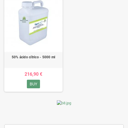
50% ácido cítrico - 5000 ml
216,90 €
BUY