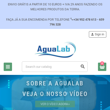
ENVIO GRÁTIS A PARTIR DE 10 EUROS + IVA 29 ANOS FAZENDO OS
MELHORES PRODUTOS DA TERRA.
phone
FAÇA JÁ A SUA ENCOMENDA POR TELEFONE
+34 952 478 613 - 659
796 328
person
Sign in
0
view_headline
search