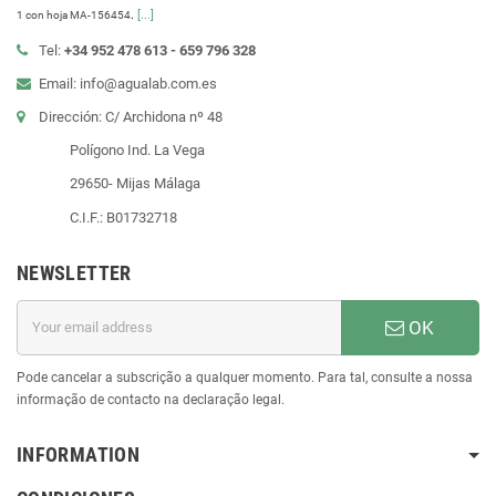
.
[...]
1 con hoja MA-156454
Tel:
+34 952 478 613 - 659 796 328
Email: info@agualab.com.es
Dirección: C/ Archidona nº 48
Polígono Ind. La Vega
29650- Mijas Málaga
C.I.F.: B01732718
NEWSLETTER
OK
Pode cancelar a subscrição a qualquer momento. Para tal, consulte a nossa
informação de contacto na declaração legal.
INFORMATION