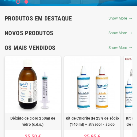
PRODUTOS EM DESTAQUE
Show More
NOVOS PRODUTOS
Show More
OS MAIS VENDIDOS
Show More
Dióxido de cloro 250ml de
Kit de Chlorite de 25% de sódio
Kit de
vidro (c.d.s.)
(140 ml) + ativador - ácido
de clo
clorídrico 4%
ativad
25,50 €
25,95 €