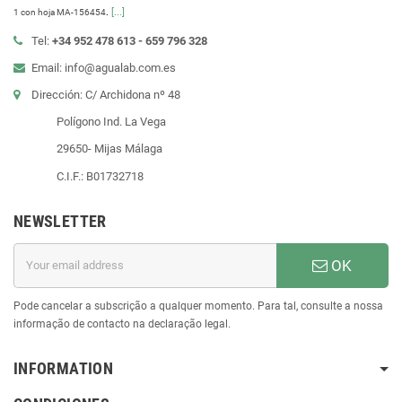
.
[...]
1 con hoja MA-156454
Tel:
+34 952 478 613 - 659 796 328
Email: info@agualab.com.es
Dirección: C/ Archidona nº 48
Polígono Ind. La Vega
29650- Mijas Málaga
C.I.F.: B01732718
NEWSLETTER
OK
Pode cancelar a subscrição a qualquer momento. Para tal, consulte a nossa
informação de contacto na declaração legal.
INFORMATION