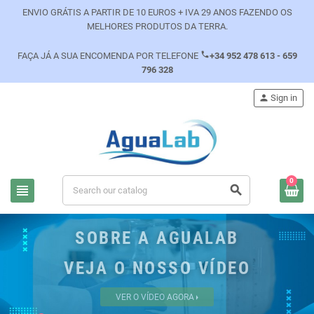
ENVIO GRÁTIS A PARTIR DE 10 EUROS + IVA 29 ANOS FAZENDO OS
MELHORES PRODUTOS DA TERRA.
phone
FAÇA JÁ A SUA ENCOMENDA POR TELEFONE
+34 952 478 613 - 659
796 328
person
Sign in
0
view_headline
search