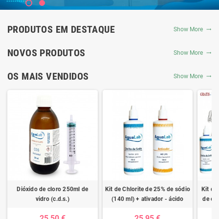
PRODUTOS EM DESTAQUE
Show More
NOVOS PRODUTOS
Show More
OS MAIS VENDIDOS
Show More
Dióxido de cloro 250ml de
Kit de Chlorite de 25% de sódio
Kit de
vidro (c.d.s.)
(140 ml) + ativador - ácido
de clo
clorídrico 4%
ativad
25,50 €
25,95 €