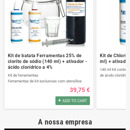
Kit de batata Ferramentas 25% de
Kit de Chlori
clorito de sódio (140 ml) + ativador -
ml) + ativador
ácido clorídrico a 4%
140 ml Kit contend
Kit de ferramentas
de ácido clorídrico
Ferramentas de kit exclusivas com utensílios
necessários da melhor qualidade.
39,75 €
Ele contém um manual passo a passo.
Produtos registrad
Veja o conteúdo do kit na descrição.
140 ml Kit contend
ADD TO CART
de ácido clorídrico
Produtos registrados por:
A nossa empresa
Kit de ferramentas
Produtos registrad
Ferramentas de kit exclusivas com utensílios
140 ml Kit contend