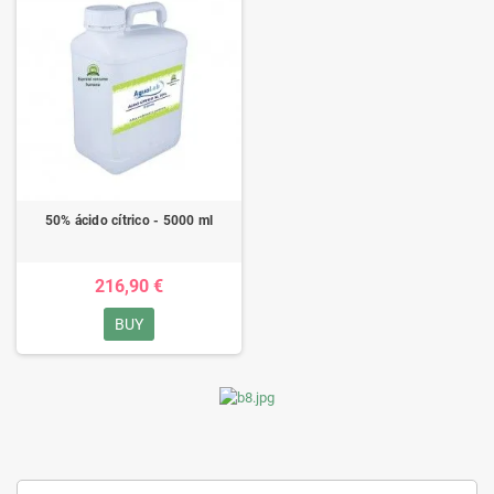
50% ácido cítrico - 5000 ml
216,90 €
BUY