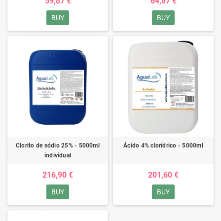
59,87 €
64,87 €
BUY
BUY
Clorito de sódio 25% - 5000ml
Ácido 4% clorídrico - 5000ml
individual
216,90 €
201,60 €
BUY
BUY