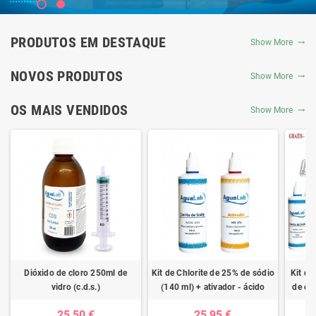
PRODUTOS EM DESTAQUE
Show More
NOVOS PRODUTOS
Show More
OS MAIS VENDIDOS
Show More
Dióxido de cloro 250ml de
Kit de Chlorite de 25% de sódio
Kit de
vidro (c.d.s.)
(140 ml) + ativador - ácido
de clo
clorídrico 4%
ativad
25,50 €
25,95 €