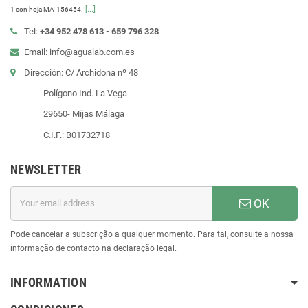
.
[...]
1 con hoja MA-156454
Tel:
+34 952 478 613 - 659 796 328
Email: info@agualab.com.es
Dirección: C/ Archidona nº 48
Polígono Ind. La Vega
29650- Mijas Málaga
C.I.F.: B01732718
NEWSLETTER
OK
Pode cancelar a subscrição a qualquer momento. Para tal, consulte a nossa
informação de contacto na declaração legal.
INFORMATION