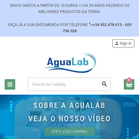
ENVIO GRÁTIS A PARTIR DE 10 EUROS + IVA 29 ANOS FAZENDO OS
MELHORES PRODUTOS DA TERRA.
phone
FAÇA JÁ A SUA ENCOMENDA POR TELEFONE
+34 952 478 613 - 659
796 328
person
Sign in
0
view_headline
search