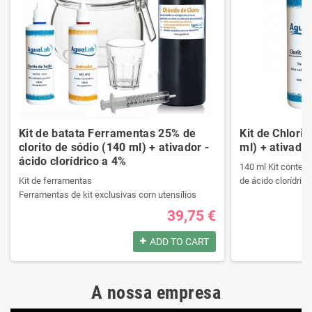
Kit de batata Ferramentas 25% de
Kit de Chlori
clorito de sódio (140 ml) + ativador -
ml) + ativador
ácido clorídrico a 4%
140 ml Kit contend
Kit de ferramentas
de ácido clorídrico
Ferramentas de kit exclusivas com utensílios
necessários da melhor qualidade.
39,75 €
Ele contém um manual passo a passo.
Produtos registrad
Veja o conteúdo do kit na descrição.
140 ml Kit contend
ADD TO CART
de ácido clorídrico
Produtos registrados por:
A nossa empresa
Kit de ferramentas
Produtos registrad
Ferramentas de kit exclusivas com utensílios
140 ml Kit contend