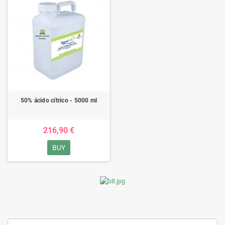
50% ácido cítrico - 5000 ml
216,90 €
BUY