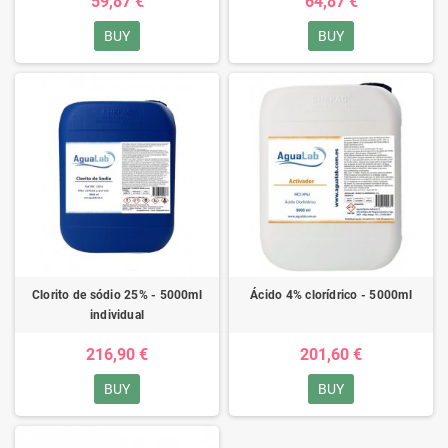
59,87 €
64,87 €
BUY
BUY
Clorito de sódio 25% - 5000ml
Ácido 4% clorídrico - 5000ml
individual
216,90 €
201,60 €
BUY
BUY