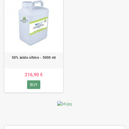
50% ácido cítrico - 5000 ml
216,90 €
BUY