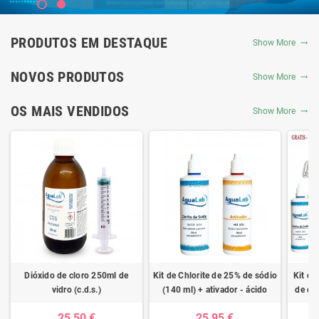
PRODUTOS EM DESTAQUE
Show More
NOVOS PRODUTOS
Show More
OS MAIS VENDIDOS
Show More
Dióxido de cloro 250ml de
Kit de Chlorite de 25% de sódio
Kit de
vidro (c.d.s.)
(140 ml) + ativador - ácido
de clo
clorídrico 4%
ativad
25,50 €
25,95 €