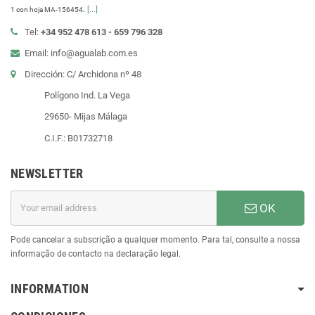
.
[...]
1 con hoja MA-156454
Tel:
+34 952 478 613 - 659 796 328
Email: info@agualab.com.es
Dirección: C/ Archidona nº 48
Polígono Ind. La Vega
29650- Mijas Málaga
C.I.F.: B01732718
NEWSLETTER
OK
Pode cancelar a subscrição a qualquer momento. Para tal, consulte a nossa
informação de contacto na declaração legal.
INFORMATION