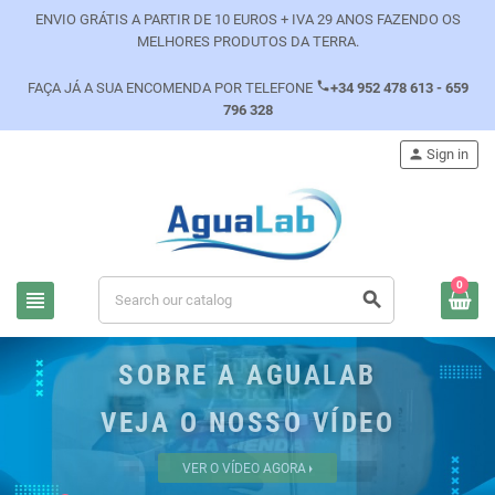
ENVIO GRÁTIS A PARTIR DE 10 EUROS + IVA 29 ANOS FAZENDO OS
MELHORES PRODUTOS DA TERRA.
phone
FAÇA JÁ A SUA ENCOMENDA POR TELEFONE
+34 952 478 613 - 659
796 328
person
Sign in
0
view_headline
search