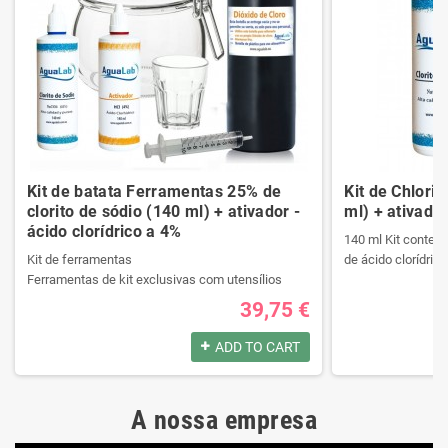
Kit de batata Ferramentas 25% de
Kit de Chlori
clorito de sódio (140 ml) + ativador -
ml) + ativador
ácido clorídrico a 4%
140 ml Kit contend
Kit de ferramentas
de ácido clorídrico
Ferramentas de kit exclusivas com utensílios
necessários da melhor qualidade.
39,75 €
Ele contém um manual passo a passo.
Produtos registrad
Veja o conteúdo do kit na descrição.
140 ml Kit contend
ADD TO CART
de ácido clorídrico
Produtos registrados por:
A nossa empresa
Kit de ferramentas
Produtos registrad
Ferramentas de kit exclusivas com utensílios
140 ml Kit contend