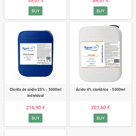
59,87 €
64,87 €
BUY
BUY
Clorito de sódio 25% - 5000ml
Ácido 4% clorídrico - 5000ml
individual
216,90 €
201,60 €
BUY
BUY