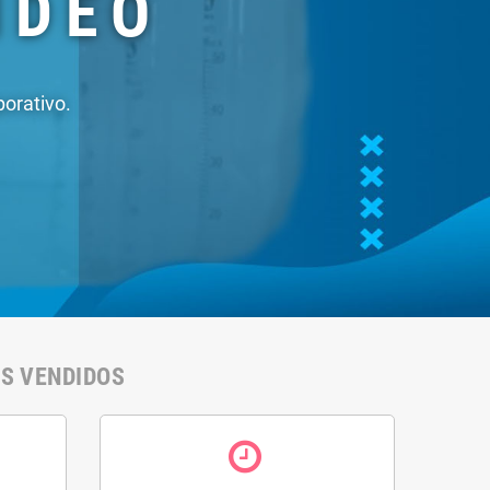
ml)
46,10 €
50% kit de ácido
cítrico e 25% de
clorito de sódio (140
ml)
27,90 €
IS VENDIDOS