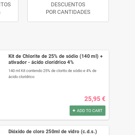
NTOS
DESCUENTOS
a
POR CANTIDADES
Kit de Chlorite de 25% de sódio (140 ml) +
ativador - ácido clorídrico 4%
140 ml Kit contendo 25% de clorito de sódio e 4% de
ácido clorídrico
Produtos registrados por:
25,95 €
140 ml Kit contendo 25% de clorito de sódio e 4% de
ácido clorídrico
ADD TO CART
Produtos registrados por:
140 ml Kit contendo 25% de clorito de sódio e 4% de
Dióxido de cloro 250ml de vidro (c.d.s.)