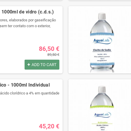
por:
 1000ml de vidro (c.d.s.)
res, elaborados por gaseificação
sem ter contato com o exterior,
ara preservar todas as suas
com seringa grátis!
por:
86,50 €
89,50 €
ADD TO CART
ico - 1000ml Individual
 ácido clorídrico a 4% em quantidade
alidade com um recipiente
gue selado.
ra produtos químicos e código de
ulagem.
45,20 €
isolamento térmico e anti choque.