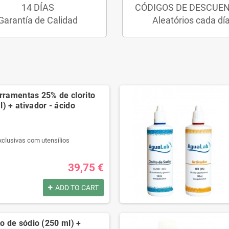
14 DÍAS
CÓDIGOS DE DESCUE
Garantía de Calidad
Aleatórios cada dí
erramentas 25% de clorito
) + ativador - ácido
xclusivas com utensílios
r qualidade.
l passo a passo.
39,75 €
t na descrição.
ADD TO CART
por:
xclusivas com utensílios
to de sódio (250 ml) +