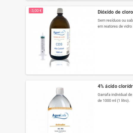
Produtos registrados 
-3,00 €
Dióxido de cloro
Sem resíduos ou sabo
em reatores de vidro 
embalagem a vácuo p
propriedades. Agora 
Produtos registrados 
4% ácido clorídr
Garrafa individual de
de 1000 ml (1 litro).
Usamos cristal de qu
arredondado com plu
Etiqueta especial pa
registro em cada rot
Nova embalagem com 