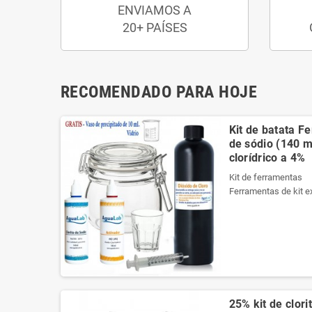
ENVIAMOS A
20+ PAÍSES
RECOMENDADO PARA HOJE
Kit de batata F
de sódio (140 ml
clorídrico a 4%
Kit de ferramentas
Ferramentas de kit e
necessários da melho
Ele contém um manua
Veja o conteúdo do ki
Produtos registrados 
Kit de ferramentas
Ferramentas de kit e
25% kit de clori