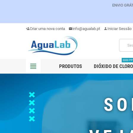
ENVIO GRÁT
Criar uma nova conta
info@agualab.pt
Iniciar Sessão
person_add
mail
person
3000 P
view_headline
PRODUTOS
DIÓXIDO DE CLORO