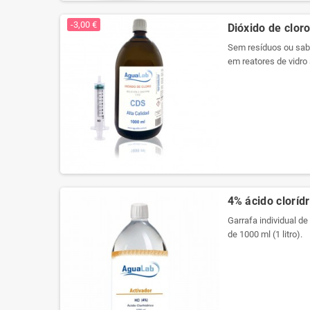
Produtos registrados 
-3,00 €
Dióxido de cloro
Sem resíduos ou sabo
em reatores de vidro 
embalagem a vácuo p
propriedades. Agora 
Produtos registrados 
4% ácido clorídr
Garrafa individual de
de 1000 ml (1 litro).
Usamos cristal de qu
arredondado com plu
Etiqueta especial pa
registro em cada rot
Nova embalagem com 