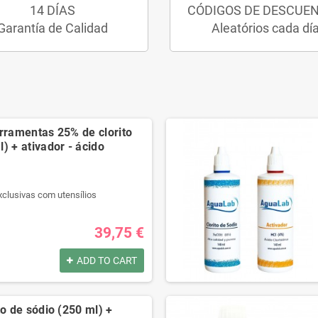
14 DÍAS
CÓDIGOS DE DESCUE
Garantía de Calidad
Aleatórios cada dí
erramentas 25% de clorito
) + ativador - ácido
xclusivas com utensílios
r qualidade.
l passo a passo.
39,75 €
t na descrição.
ADD TO CART
por:
xclusivas com utensílios
to de sódio (250 ml) +