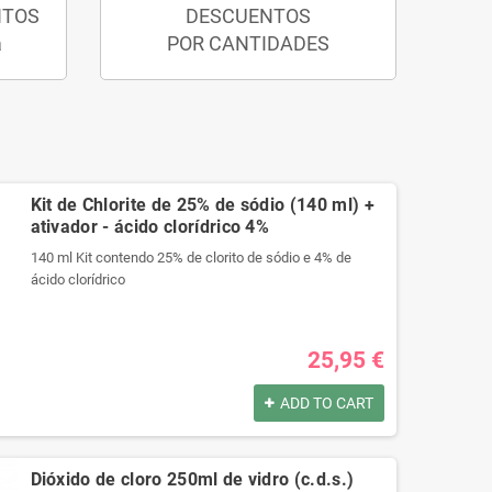
NTOS
DESCUENTOS
a
POR CANTIDADES
Kit de Chlorite de 25% de sódio (140 ml) +
ativador - ácido clorídrico 4%
140 ml Kit contendo 25% de clorito de sódio e 4% de
ácido clorídrico
Produtos registrados por:
25,95 €
140 ml Kit contendo 25% de clorito de sódio e 4% de
ácido clorídrico
ADD TO CART
Produtos registrados por:
140 ml Kit contendo 25% de clorito de sódio e 4% de
Dióxido de cloro 250ml de vidro (c.d.s.)