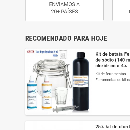
ENVIAMOS A
20+ PAÍSES
RECOMENDADO PARA HOJE
Kit de batata F
de sódio (140 ml
clorídrico a 4%
Kit de ferramentas
Ferramentas de kit e
necessários da melho
Ele contém um manua
Veja o conteúdo do ki
Produtos registrados 
Kit de ferramentas
Ferramentas de kit e
25% kit de clori