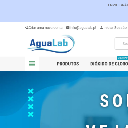
ENVIO GRÁT
Criar uma nova conta
info@agualab.pt
Iniciar Sessão
person_add
mail
person
3000 P
view_headline
PRODUTOS
DIÓXIDO DE CLORO