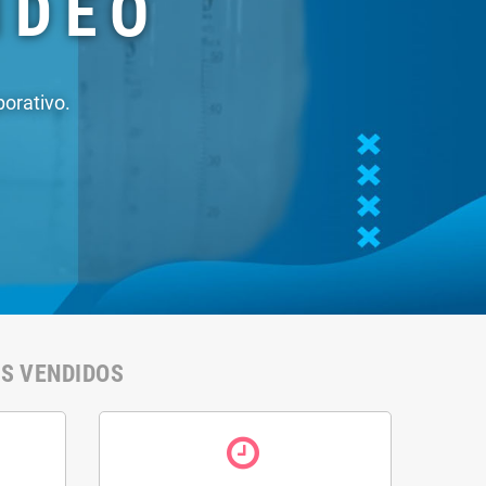
ml)
46,10 €
50% kit de ácido
cítrico e 25% de
clorito de sódio (140
ml)
27,90 €
IS VENDIDOS