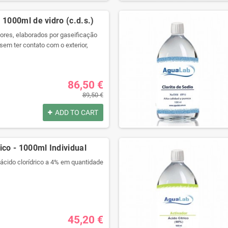
por:
 1000ml de vidro (c.d.s.)
res, elaborados por gaseificação
sem ter contato com o exterior,
ara preservar todas as suas
com seringa grátis!
por:
86,50 €
89,50 €
ADD TO CART
ico - 1000ml Individual
 ácido clorídrico a 4% em quantidade
alidade com um recipiente
gue selado.
ra produtos químicos e código de
ulagem.
45,20 €
isolamento térmico e anti choque.