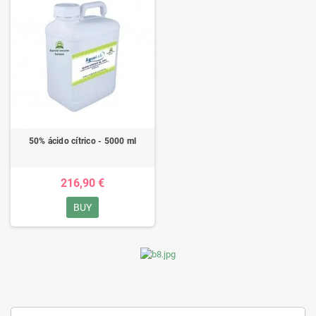
50% ácido cítrico - 5000 ml
216,90 €
BUY