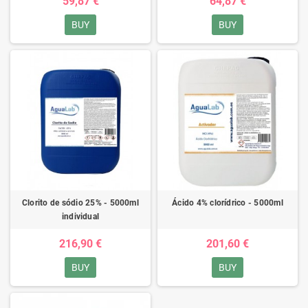
59,87 €
64,87 €
BUY
BUY
Clorito de sódio 25% - 5000ml
Ácido 4% clorídrico - 5000ml
individual
216,90 €
201,60 €
BUY
BUY