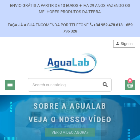
ENVIO GRÁTIS A PARTIR DE 10 EUROS + IVA 29 ANOS FAZENDO OS
MELHORES PRODUTOS DA TERRA.
phone
FAÇA JÁ A SUA ENCOMENDA POR TELEFONE
+34 952 478 613 - 659
796 328
person
Sign in
0
view_headline
search