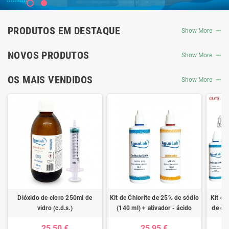
PRODUTOS EM DESTAQUE
Show More
NOVOS PRODUTOS
Show More
OS MAIS VENDIDOS
Show More
Dióxido de cloro 250ml de
Kit de Chlorite de 25% de sódio
Kit de
vidro (c.d.s.)
(140 ml) + ativador - ácido
de clo
clorídrico 4%
ativad
25,50 €
25,95 €