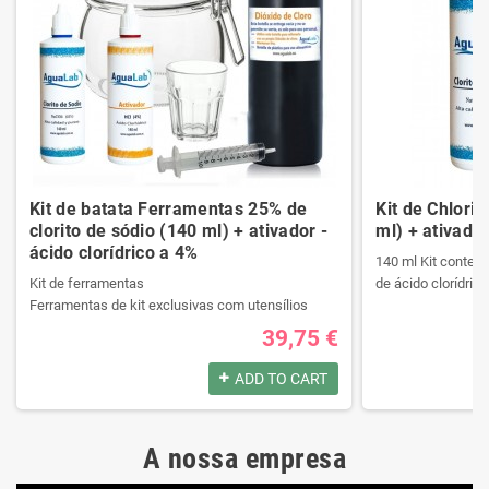
Kit de batata Ferramentas 25% de
Kit de Chlori
clorito de sódio (140 ml) + ativador -
ml) + ativador
ácido clorídrico a 4%
140 ml Kit contend
Kit de ferramentas
de ácido clorídrico
Ferramentas de kit exclusivas com utensílios
necessários da melhor qualidade.
39,75 €
Ele contém um manual passo a passo.
Produtos registrad
Veja o conteúdo do kit na descrição.
140 ml Kit contend
ADD TO CART
de ácido clorídrico
Produtos registrados por:
A nossa empresa
Kit de ferramentas
Produtos registrad
Ferramentas de kit exclusivas com utensílios
140 ml Kit contend