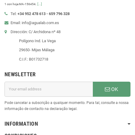
.
[...]
1 con hoja MA-156454
Tel:
+34 952 478 613 - 659 796 328
Email: info@agualab.com.es
Dirección: C/ Archidona nº 48
Polígono Ind. La Vega
29650- Mijas Málaga
C.I.F.: B01732718
NEWSLETTER
OK
Pode cancelar a subscrição a qualquer momento. Para tal, consulte a nossa
informação de contacto na declaração legal.
INFORMATION