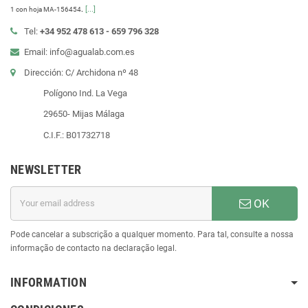
.
[...]
1 con hoja MA-156454
Tel:
+34 952 478 613 - 659 796 328
Email: info@agualab.com.es
Dirección: C/ Archidona nº 48
Polígono Ind. La Vega
29650- Mijas Málaga
C.I.F.: B01732718
NEWSLETTER
OK
Pode cancelar a subscrição a qualquer momento. Para tal, consulte a nossa
informação de contacto na declaração legal.
INFORMATION