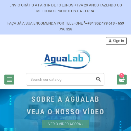
ENVIO GRÁTIS A PARTIR DE 10 EUROS + IVA 29 ANOS FAZENDO OS
MELHORES PRODUTOS DA TERRA.
phone
FAÇA JÁ A SUA ENCOMENDA POR TELEFONE
+34 952 478 613 - 659
796 328
person
Sign in
0
view_headline
search