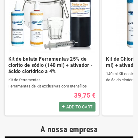
Kit de batata Ferramentas 25% de
Kit de Chlori
clorito de sódio (140 ml) + ativador -
ml) + ativador
ácido clorídrico a 4%
140 ml Kit contend
Kit de ferramentas
de ácido clorídrico
Ferramentas de kit exclusivas com utensílios
necessários da melhor qualidade.
39,75 €
Ele contém um manual passo a passo.
Produtos registrad
Veja o conteúdo do kit na descrição.
140 ml Kit contend
ADD TO CART
de ácido clorídrico
Produtos registrados por:
A nossa empresa
Kit de ferramentas
Produtos registrad
Ferramentas de kit exclusivas com utensílios
140 ml Kit contend