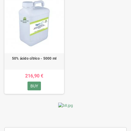
50% ácido cítrico - 5000 ml
216,90 €
BUY