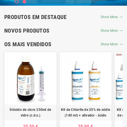
PRODUTOS EM DESTAQUE
Show More
NOVOS PRODUTOS
Show More
OS MAIS VENDIDOS
Show More
Dióxido de cloro 250ml de
Kit de Chlorite de 25% de sódio
Kit de
vidro (c.d.s.)
(140 ml) + ativador - ácido
de clo
clorídrico 4%
ativad
25,50 €
25,95 €