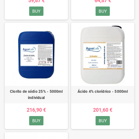
59,87 €
64,87 €
BUY
BUY
Clorito de sódio 25% - 5000ml
Ácido 4% clorídrico - 5000ml
individual
216,90 €
201,60 €
BUY
BUY