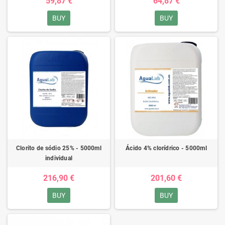
59,87 €
64,87 €
BUY
BUY
Clorito de sódio 25% - 5000ml
Ácido 4% clorídrico - 5000ml
individual
216,90 €
201,60 €
BUY
BUY