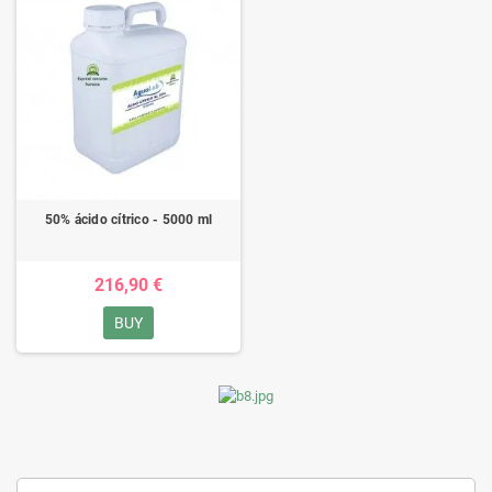
50% ácido cítrico - 5000 ml
216,90 €
BUY