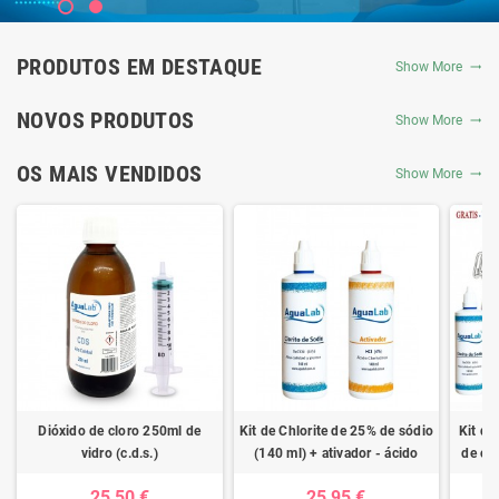
PRODUTOS EM DESTAQUE
Show More
NOVOS PRODUTOS
Show More
OS MAIS VENDIDOS
Show More
Dióxido de cloro 250ml de
Kit de Chlorite de 25% de sódio
Kit de
vidro (c.d.s.)
(140 ml) + ativador - ácido
de clo
clorídrico 4%
ativad
25,50 €
25,95 €