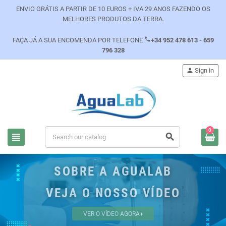
ENVIO GRÁTIS A PARTIR DE 10 EUROS + IVA 29 ANOS FAZENDO OS
MELHORES PRODUTOS DA TERRA.
phone
FAÇA JÁ A SUA ENCOMENDA POR TELEFONE
+34 952 478 613 - 659
796 328
person
Sign in
0
view_headline
search