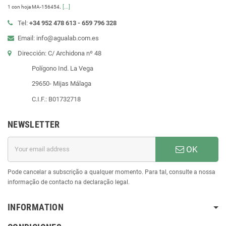
.
[...]
1 con hoja MA-156454
Tel:
+34 952 478 613 - 659 796 328
Email: info@agualab.com.es
Dirección: C/ Archidona nº 48
Polígono Ind. La Vega
29650- Mijas Málaga
C.I.F.: B01732718
NEWSLETTER
OK
Pode cancelar a subscrição a qualquer momento. Para tal, consulte a nossa
informação de contacto na declaração legal.
INFORMATION