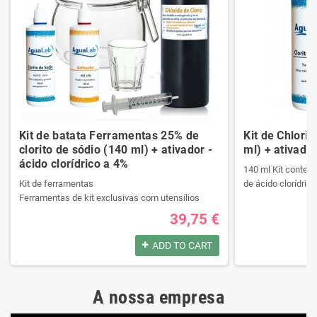
Kit de batata Ferramentas 25% de
Kit de Chlori
clorito de sódio (140 ml) + ativador -
ml) + ativador
ácido clorídrico a 4%
140 ml Kit contend
Kit de ferramentas
de ácido clorídrico
Ferramentas de kit exclusivas com utensílios
necessários da melhor qualidade.
39,75 €
Ele contém um manual passo a passo.
Produtos registrad
Veja o conteúdo do kit na descrição.
140 ml Kit contend
ADD TO CART
de ácido clorídrico
Produtos registrados por:
A nossa empresa
Kit de ferramentas
Produtos registrad
Ferramentas de kit exclusivas com utensílios
140 ml Kit contend