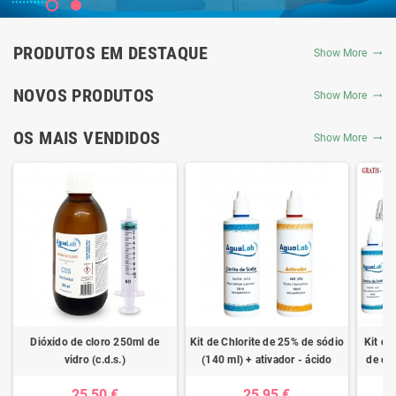
PRODUTOS EM DESTAQUE
Show More
NOVOS PRODUTOS
Show More
OS MAIS VENDIDOS
Show More
Dióxido de cloro 250ml de
Kit de Chlorite de 25% de sódio
Kit de
vidro (c.d.s.)
(140 ml) + ativador - ácido
de clo
clorídrico 4%
ativad
25,50 €
25,95 €