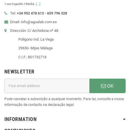
.
[...]
1 con hoja MA-156454
Tel:
+34 952 478 613 - 659 796 328
Email: info@agualab.com.es
Dirección: C/ Archidona nº 48
Polígono Ind. La Vega
29650- Mijas Málaga
C.I.F.: B01732718
NEWSLETTER
OK
Pode cancelar a subscrição a qualquer momento. Para tal, consulte a nossa
informação de contacto na declaração legal.
INFORMATION