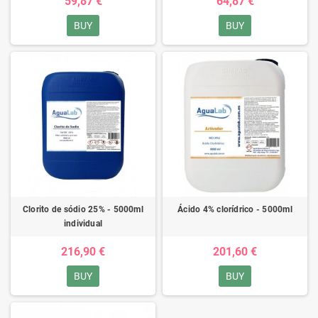
59,87 €
64,87 €
BUY
BUY
Clorito de sódio 25% - 5000ml
Ácido 4% clorídrico - 5000ml
individual
216,90 €
201,60 €
BUY
BUY