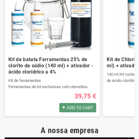
Kit de batata Ferramentas 25% de
Kit de Chlori
clorito de sódio (140 ml) + ativador -
ml) + ativador
ácido clorídrico a 4%
140 ml Kit contend
Kit de ferramentas
de ácido clorídrico
Ferramentas de kit exclusivas com utensílios
necessários da melhor qualidade.
39,75 €
Ele contém um manual passo a passo.
Produtos registrad
Veja o conteúdo do kit na descrição.
140 ml Kit contend
ADD TO CART
de ácido clorídrico
Produtos registrados por:
A nossa empresa
Kit de ferramentas
Produtos registrad
Ferramentas de kit exclusivas com utensílios
140 ml Kit contend