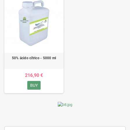
50% ácido cítrico - 5000 ml
216,90 €
BUY