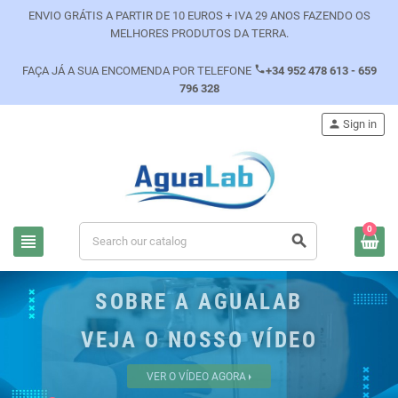
ENVIO GRÁTIS A PARTIR DE 10 EUROS + IVA 29 ANOS FAZENDO OS
MELHORES PRODUTOS DA TERRA.
phone
FAÇA JÁ A SUA ENCOMENDA POR TELEFONE
+34 952 478 613 - 659
796 328
person
Sign in
0
view_headline
search