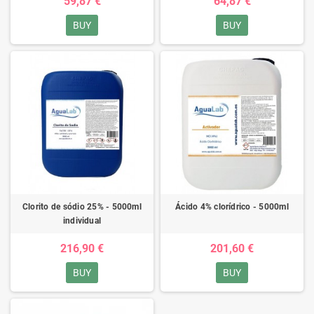
59,87 €
64,87 €
BUY
BUY
Clorito de sódio 25% - 5000ml
Ácido 4% clorídrico - 5000ml
individual
216,90 €
201,60 €
BUY
BUY