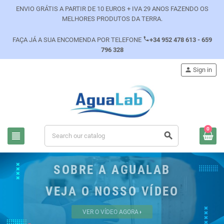
ENVIO GRÁTIS A PARTIR DE 10 EUROS + IVA 29 ANOS FAZENDO OS
MELHORES PRODUTOS DA TERRA.
phone
FAÇA JÁ A SUA ENCOMENDA POR TELEFONE
+34 952 478 613 - 659
796 328
person
Sign in
0
view_headline
search