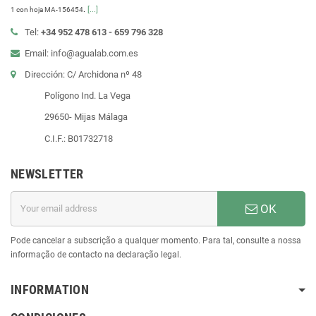
.
[...]
1 con hoja MA-156454
Tel:
+34 952 478 613 - 659 796 328
Email: info@agualab.com.es
Dirección: C/ Archidona nº 48
Polígono Ind. La Vega
29650- Mijas Málaga
C.I.F.: B01732718
NEWSLETTER
OK
Pode cancelar a subscrição a qualquer momento. Para tal, consulte a nossa
informação de contacto na declaração legal.
INFORMATION