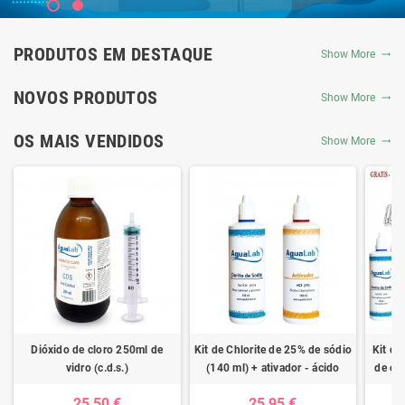
PRODUTOS EM DESTAQUE
Show More
NOVOS PRODUTOS
Show More
OS MAIS VENDIDOS
Show More
Dióxido de cloro 250ml de
Kit de Chlorite de 25% de sódio
Kit de
vidro (c.d.s.)
(140 ml) + ativador - ácido
de clo
clorídrico 4%
ativad
25,50 €
25,95 €