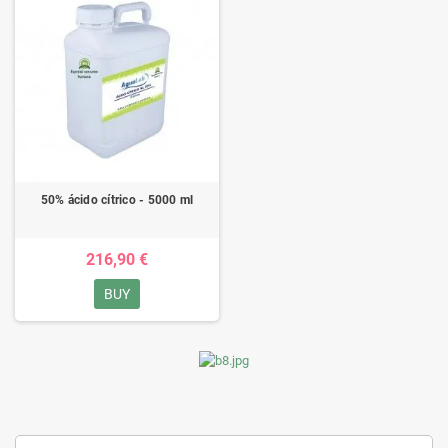
50% ácido cítrico - 5000 ml
216,90 €
BUY