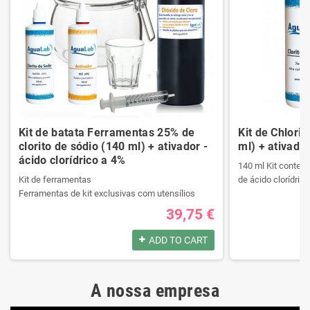
Kit de batata Ferramentas 25% de
Kit de Chlori
clorito de sódio (140 ml) + ativador -
ml) + ativador
ácido clorídrico a 4%
140 ml Kit contend
Kit de ferramentas
de ácido clorídrico
Ferramentas de kit exclusivas com utensílios
necessários da melhor qualidade.
39,75 €
Ele contém um manual passo a passo.
Produtos registrad
Veja o conteúdo do kit na descrição.
140 ml Kit contend
ADD TO CART
de ácido clorídrico
Produtos registrados por:
A nossa empresa
Kit de ferramentas
Produtos registrad
Ferramentas de kit exclusivas com utensílios
140 ml Kit contend