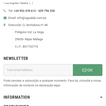
.
[...]
1 con hoja MA-156454
Tel:
+34 952 478 613 - 659 796 328
Email: info@agualab.com.es
Dirección: C/ Archidona nº 48
Polígono Ind. La Vega
29650- Mijas Málaga
C.I.F.: B01732718
NEWSLETTER
OK
Pode cancelar a subscrição a qualquer momento. Para tal, consulte a nossa
informação de contacto na declaração legal.
INFORMATION