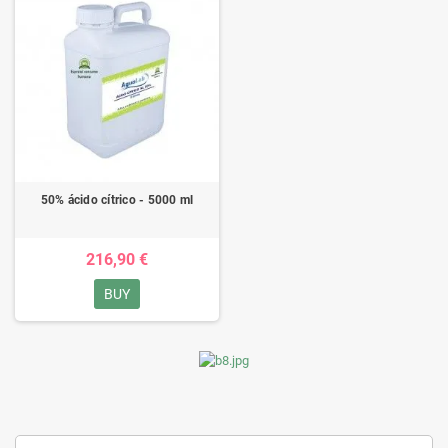
50% ácido cítrico - 5000 ml
216,90 €
BUY