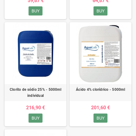
59,87 €
64,87 €
BUY
BUY
Clorito de sódio 25% - 5000ml
Ácido 4% clorídrico - 5000ml
individual
216,90 €
201,60 €
BUY
BUY