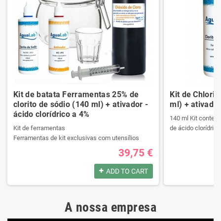
Kit de batata Ferramentas 25% de
Kit de Chlori
clorito de sódio (140 ml) + ativador -
ml) + ativador
ácido clorídrico a 4%
140 ml Kit contend
Kit de ferramentas
de ácido clorídrico
Ferramentas de kit exclusivas com utensílios
necessários da melhor qualidade.
39,75 €
Ele contém um manual passo a passo.
Produtos registrad
Veja o conteúdo do kit na descrição.
140 ml Kit contend
ADD TO CART
de ácido clorídrico
Produtos registrados por:
A nossa empresa
Kit de ferramentas
Produtos registrad
Ferramentas de kit exclusivas com utensílios
140 ml Kit contend