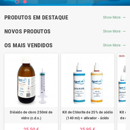
PRODUTOS EM DESTAQUE
Show More
NOVOS PRODUTOS
Show More
OS MAIS VENDIDOS
Show More
Dióxido de cloro 250ml de
Kit de Chlorite de 25% de sódio
Kit de
vidro (c.d.s.)
(140 ml) + ativador - ácido
de clo
clorídrico 4%
ativad
25,50 €
25,95 €