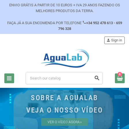
ENVIO GRÁTIS A PARTIR DE 10 EUROS + IVA 29 ANOS FAZENDO OS
MELHORES PRODUTOS DA TERRA.
phone
FAÇA JÁ A SUA ENCOMENDA POR TELEFONE
+34 952 478 613 - 659
796 328
person
Sign in
0
view_headline
search