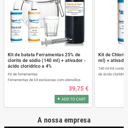
Kit de batata Ferramentas 25% de
Kit de Chlori
clorito de sódio (140 ml) + ativador -
ml) + ativador
ácido clorídrico a 4%
140 ml Kit contend
Kit de ferramentas
de ácido clorídrico
Ferramentas de kit exclusivas com utensílios
necessários da melhor qualidade.
39,75 €
Ele contém um manual passo a passo.
Produtos registrad
Veja o conteúdo do kit na descrição.
140 ml Kit contend
ADD TO CART
de ácido clorídrico
Produtos registrados por:
A nossa empresa
Kit de ferramentas
Produtos registrad
Ferramentas de kit exclusivas com utensílios
140 ml Kit contend