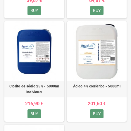
59,87 €
64,87 €
BUY
BUY
Clorito de sódio 25% - 5000ml
Ácido 4% clorídrico - 5000ml
individual
216,90 €
201,60 €
BUY
BUY