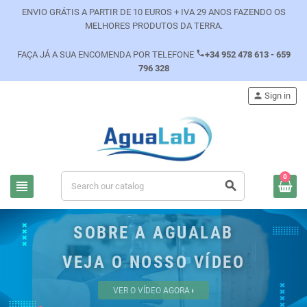
ENVIO GRÁTIS A PARTIR DE 10 EUROS + IVA 29 ANOS FAZENDO OS
MELHORES PRODUTOS DA TERRA.
phone
FAÇA JÁ A SUA ENCOMENDA POR TELEFONE
+34 952 478 613 - 659
796 328
person
Sign in
0
view_headline
search