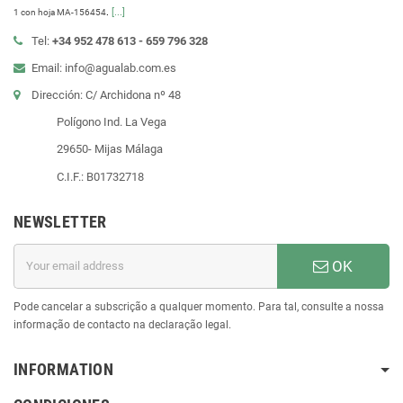
.
[...]
1 con hoja MA-156454
Tel:
+34 952 478 613 - 659 796 328
Email: info@agualab.com.es
Dirección: C/ Archidona nº 48
Polígono Ind. La Vega
29650- Mijas Málaga
C.I.F.: B01732718
NEWSLETTER
OK
Pode cancelar a subscrição a qualquer momento. Para tal, consulte a nossa
informação de contacto na declaração legal.
INFORMATION