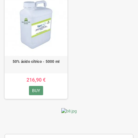
50% ácido cítrico - 5000 ml
216,90 €
BUY