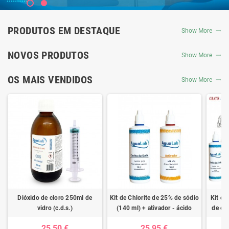
PRODUTOS EM DESTAQUE
Show More
NOVOS PRODUTOS
Show More
OS MAIS VENDIDOS
Show More
Dióxido de cloro 250ml de
Kit de Chlorite de 25% de sódio
Kit de
vidro (c.d.s.)
(140 ml) + ativador - ácido
de clo
clorídrico 4%
ativad
25,50 €
25,95 €