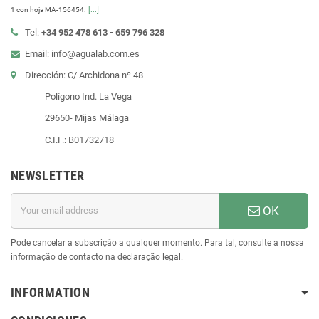
.
[...]
1 con hoja MA-156454
Tel:
+34 952 478 613 - 659 796 328
Email: info@agualab.com.es
Dirección: C/ Archidona nº 48
Polígono Ind. La Vega
29650- Mijas Málaga
C.I.F.: B01732718
NEWSLETTER
OK
Pode cancelar a subscrição a qualquer momento. Para tal, consulte a nossa
informação de contacto na declaração legal.
INFORMATION