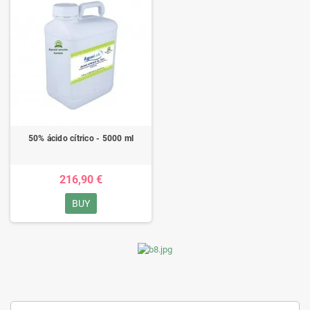
50% ácido cítrico - 5000 ml
216,90 €
BUY