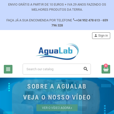
ENVIO GRÁTIS A PARTIR DE 10 EUROS + IVA 29 ANOS FAZENDO OS
MELHORES PRODUTOS DA TERRA.
phone
FAÇA JÁ A SUA ENCOMENDA POR TELEFONE
+34 952 478 613 - 659
796 328
person
Sign in
0
view_headline
search