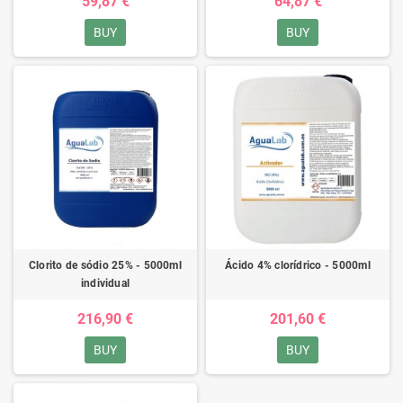
59,87 €
64,87 €
BUY
BUY
Clorito de sódio 25% - 5000ml
Ácido 4% clorídrico - 5000ml
individual
216,90 €
201,60 €
BUY
BUY