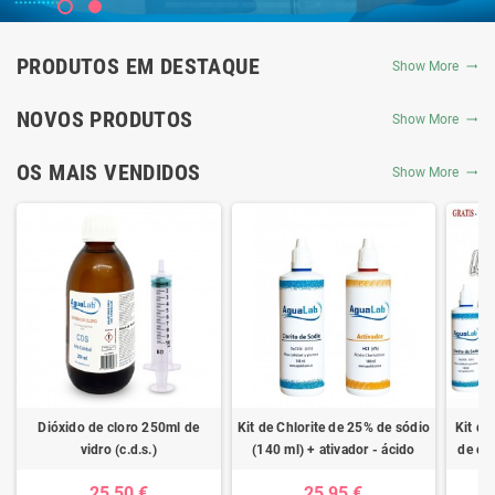
PRODUTOS EM DESTAQUE
Show More
NOVOS PRODUTOS
Show More
OS MAIS VENDIDOS
Show More
Dióxido de cloro 250ml de
Kit de Chlorite de 25% de sódio
Kit de
vidro (c.d.s.)
(140 ml) + ativador - ácido
de clo
clorídrico 4%
ativad
25,50 €
25,95 €