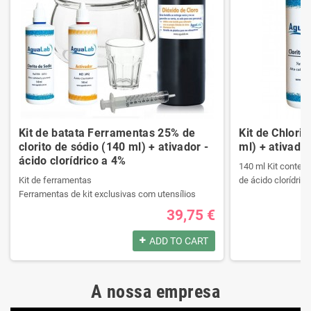
Kit de batata Ferramentas 25% de
Kit de Chlori
clorito de sódio (140 ml) + ativador -
ml) + ativador
ácido clorídrico a 4%
140 ml Kit contend
Kit de ferramentas
de ácido clorídrico
Ferramentas de kit exclusivas com utensílios
necessários da melhor qualidade.
39,75 €
Ele contém um manual passo a passo.
Produtos registrad
Veja o conteúdo do kit na descrição.
140 ml Kit contend
ADD TO CART
de ácido clorídrico
Produtos registrados por:
A nossa empresa
Kit de ferramentas
Produtos registrad
Ferramentas de kit exclusivas com utensílios
140 ml Kit contend