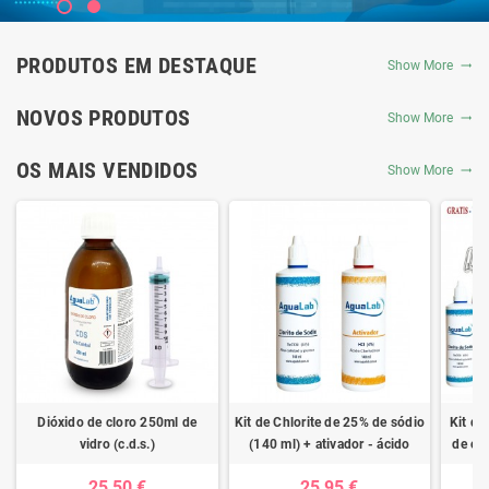
PRODUTOS EM DESTAQUE
Show More
NOVOS PRODUTOS
Show More
OS MAIS VENDIDOS
Show More
Dióxido de cloro 250ml de
Kit de Chlorite de 25% de sódio
Kit de
vidro (c.d.s.)
(140 ml) + ativador - ácido
de clo
clorídrico 4%
ativad
25,50 €
25,95 €