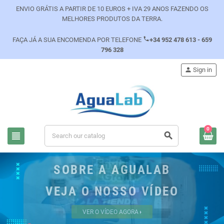
ENVIO GRÁTIS A PARTIR DE 10 EUROS + IVA 29 ANOS FAZENDO OS
MELHORES PRODUTOS DA TERRA.
phone
FAÇA JÁ A SUA ENCOMENDA POR TELEFONE
+34 952 478 613 - 659
796 328
person
Sign in
0
view_headline
search