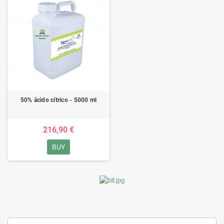
50% ácido cítrico - 5000 ml
216,90 €
BUY