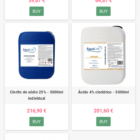
59,87 €
64,87 €
BUY
BUY
Clorito de sódio 25% - 5000ml
Ácido 4% clorídrico - 5000ml
individual
216,90 €
201,60 €
BUY
BUY