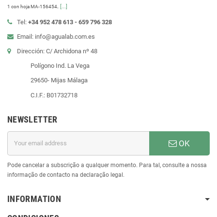
.
[...]
1 con hoja MA-156454
Tel:
+34 952 478 613 - 659 796 328
Email: info@agualab.com.es
Dirección: C/ Archidona nº 48
Polígono Ind. La Vega
29650- Mijas Málaga
C.I.F.: B01732718
NEWSLETTER
OK
Pode cancelar a subscrição a qualquer momento. Para tal, consulte a nossa
informação de contacto na declaração legal.
INFORMATION