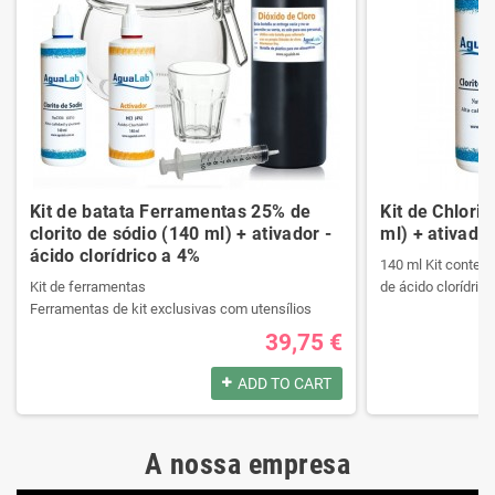
Kit de batata Ferramentas 25% de
Kit de Chlori
clorito de sódio (140 ml) + ativador -
ml) + ativador
ácido clorídrico a 4%
140 ml Kit contend
Kit de ferramentas
de ácido clorídrico
Ferramentas de kit exclusivas com utensílios
necessários da melhor qualidade.
39,75 €
Ele contém um manual passo a passo.
Produtos registrad
Veja o conteúdo do kit na descrição.
140 ml Kit contend
ADD TO CART
de ácido clorídrico
Produtos registrados por:
A nossa empresa
Kit de ferramentas
Produtos registrad
Ferramentas de kit exclusivas com utensílios
140 ml Kit contend