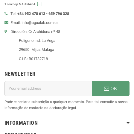
.
[...]
1 con hoja MA-156454
Tel:
+34 952 478 613 - 659 796 328
Email: info@agualab.com.es
Dirección: C/ Archidona nº 48
Polígono Ind. La Vega
29650- Mijas Málaga
C.I.F.: B01732718
NEWSLETTER
OK
Pode cancelar a subscrição a qualquer momento. Para tal, consulte a nossa
informação de contacto na declaração legal.
INFORMATION