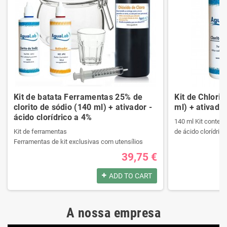
Kit de batata Ferramentas 25% de
Kit de Chlori
clorito de sódio (140 ml) + ativador -
ml) + ativador
ácido clorídrico a 4%
140 ml Kit contend
Kit de ferramentas
de ácido clorídrico
Ferramentas de kit exclusivas com utensílios
necessários da melhor qualidade.
39,75 €
Ele contém um manual passo a passo.
Produtos registrad
Veja o conteúdo do kit na descrição.
140 ml Kit contend
ADD TO CART
de ácido clorídrico
Produtos registrados por:
A nossa empresa
Kit de ferramentas
Produtos registrad
Ferramentas de kit exclusivas com utensílios
140 ml Kit contend