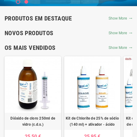
PRODUTOS EM DESTAQUE
Show More
NOVOS PRODUTOS
Show More
OS MAIS VENDIDOS
Show More
Dióxido de cloro 250ml de
Kit de Chlorite de 25% de sódio
Kit de
vidro (c.d.s.)
(140 ml) + ativador - ácido
de clo
clorídrico 4%
ativad
25,50 €
25,95 €