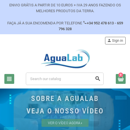
ENVIO GRÁTIS A PARTIR DE 10 EUROS + IVA 29 ANOS FAZENDO OS
MELHORES PRODUTOS DA TERRA.
phone
FAÇA JÁ A SUA ENCOMENDA POR TELEFONE
+34 952 478 613 - 659
796 328
person
Sign in
0
view_headline
search