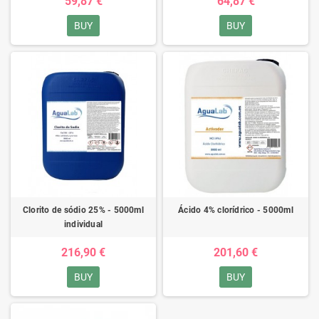
59,87 €
64,87 €
BUY
BUY
Clorito de sódio 25% - 5000ml
Ácido 4% clorídrico - 5000ml
individual
216,90 €
201,60 €
BUY
BUY