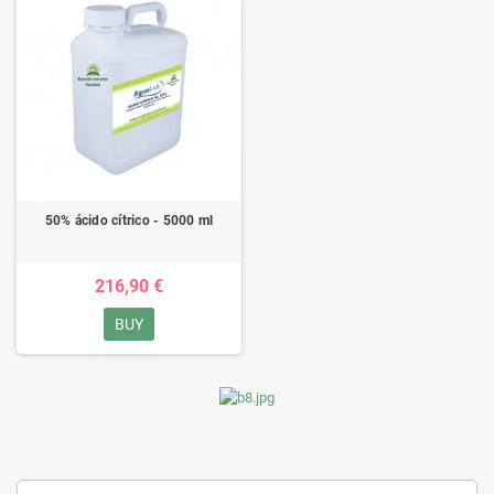
50% ácido cítrico - 5000 ml
216,90 €
BUY