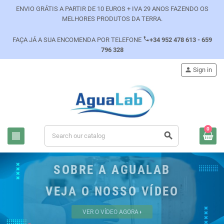
ENVIO GRÁTIS A PARTIR DE 10 EUROS + IVA 29 ANOS FAZENDO OS
MELHORES PRODUTOS DA TERRA.
phone
FAÇA JÁ A SUA ENCOMENDA POR TELEFONE
+34 952 478 613 - 659
796 328
person
Sign in
0
view_headline
search