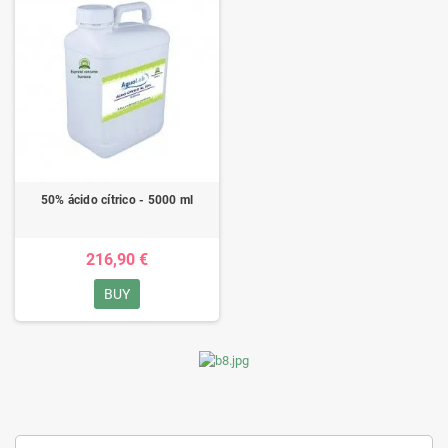
50% ácido cítrico - 5000 ml
216,90 €
BUY