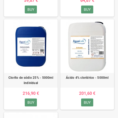
59,87 €
64,87 €
BUY
BUY
Clorito de sódio 25% - 5000ml
Ácido 4% clorídrico - 5000ml
individual
216,90 €
201,60 €
BUY
BUY