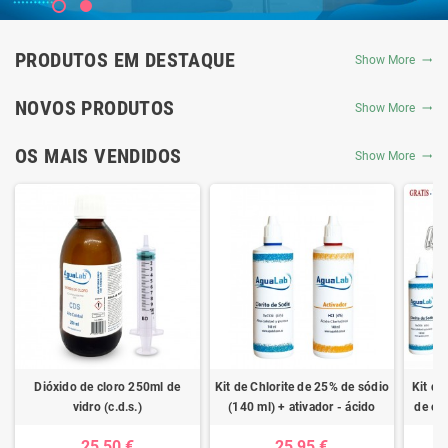
PRODUTOS EM DESTAQUE
Show More
NOVOS PRODUTOS
Show More
OS MAIS VENDIDOS
Show More
Dióxido de cloro 250ml de
Kit de Chlorite de 25% de sódio
Kit de
vidro (c.d.s.)
(140 ml) + ativador - ácido
de clo
clorídrico 4%
ativad
25,50 €
25,95 €