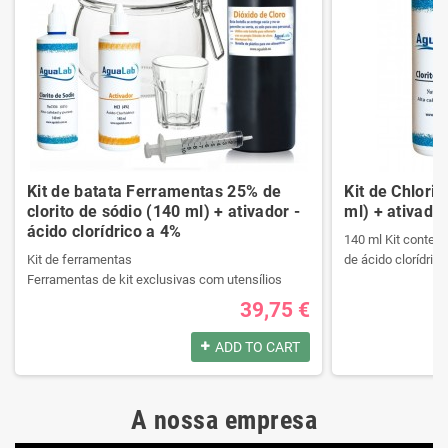
Kit de batata Ferramentas 25% de
Kit de Chlori
clorito de sódio (140 ml) + ativador -
ml) + ativador
ácido clorídrico a 4%
140 ml Kit contend
Kit de ferramentas
de ácido clorídrico
Ferramentas de kit exclusivas com utensílios
necessários da melhor qualidade.
39,75 €
Ele contém um manual passo a passo.
Produtos registrad
Veja o conteúdo do kit na descrição.
140 ml Kit contend
ADD TO CART
de ácido clorídrico
Produtos registrados por:
A nossa empresa
Kit de ferramentas
Produtos registrad
Ferramentas de kit exclusivas com utensílios
140 ml Kit contend