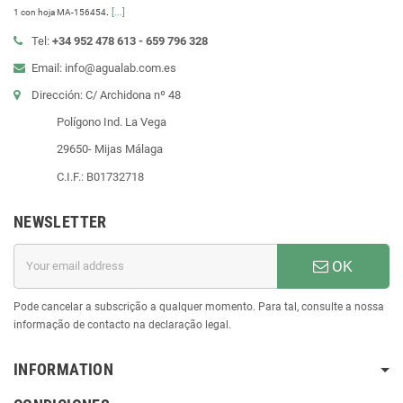
.
[...]
1 con hoja MA-156454
Tel:
+34 952 478 613 - 659 796 328
Email: info@agualab.com.es
Dirección: C/ Archidona nº 48
Polígono Ind. La Vega
29650- Mijas Málaga
C.I.F.: B01732718
NEWSLETTER
OK
Pode cancelar a subscrição a qualquer momento. Para tal, consulte a nossa
informação de contacto na declaração legal.
INFORMATION