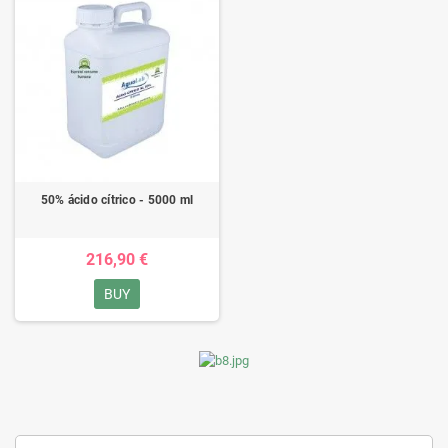
50% ácido cítrico - 5000 ml
216,90 €
BUY