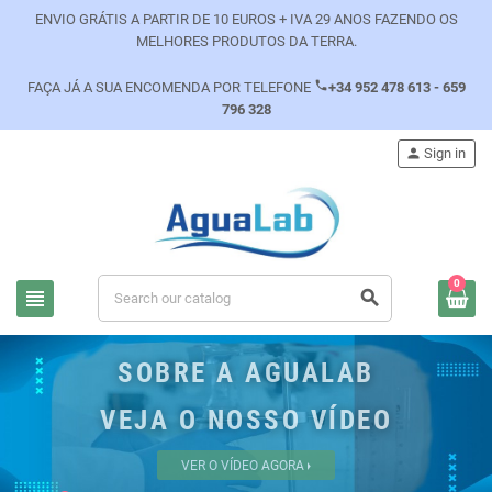
ENVIO GRÁTIS A PARTIR DE 10 EUROS + IVA 29 ANOS FAZENDO OS
MELHORES PRODUTOS DA TERRA.
phone
FAÇA JÁ A SUA ENCOMENDA POR TELEFONE
+34 952 478 613 - 659
796 328
person
Sign in
0
view_headline
search