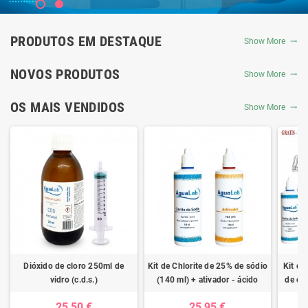
PRODUTOS EM DESTAQUE
Show More
NOVOS PRODUTOS
Show More
OS MAIS VENDIDOS
Show More
Dióxido de cloro 250ml de
Kit de Chlorite de 25% de sódio
Kit de
vidro (c.d.s.)
(140 ml) + ativador - ácido
de clo
clorídrico 4%
ativad
25,50 €
25,95 €