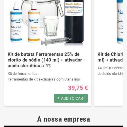
Kit de batata Ferramentas 25% de
Kit de Chlori
clorito de sódio (140 ml) + ativador -
ml) + ativador
ácido clorídrico a 4%
140 ml Kit contend
Kit de ferramentas
de ácido clorídrico
Ferramentas de kit exclusivas com utensílios
necessários da melhor qualidade.
39,75 €
Ele contém um manual passo a passo.
Produtos registrad
Veja o conteúdo do kit na descrição.
140 ml Kit contend
ADD TO CART
de ácido clorídrico
Produtos registrados por:
A nossa empresa
Kit de ferramentas
Produtos registrad
Ferramentas de kit exclusivas com utensílios
140 ml Kit contend