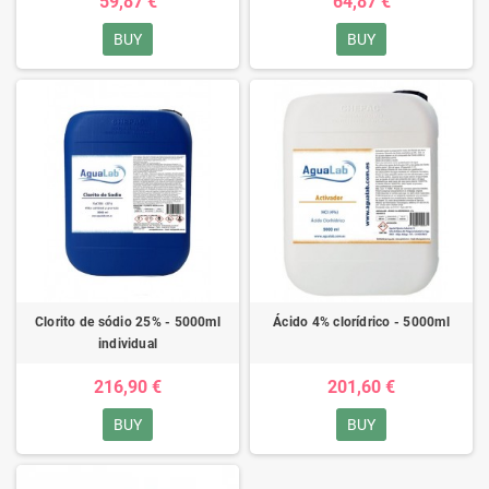
59,87 €
64,87 €
BUY
BUY
Clorito de sódio 25% - 5000ml
Ácido 4% clorídrico - 5000ml
individual
216,90 €
201,60 €
BUY
BUY