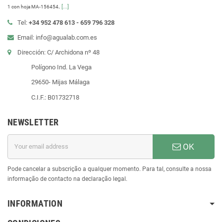
.
[...]
1 con hoja MA-156454
Tel:
+34 952 478 613 - 659 796 328
Email: info@agualab.com.es
Dirección: C/ Archidona nº 48
Polígono Ind. La Vega
29650- Mijas Málaga
C.I.F.: B01732718
NEWSLETTER
OK
Pode cancelar a subscrição a qualquer momento. Para tal, consulte a nossa
informação de contacto na declaração legal.
INFORMATION