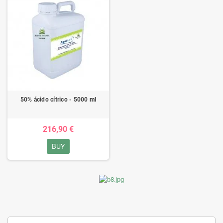
50% ácido cítrico - 5000 ml
216,90 €
BUY