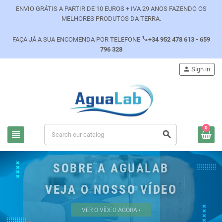
ENVIO GRÁTIS A PARTIR DE 10 EUROS + IVA 29 ANOS FAZENDO OS
MELHORES PRODUTOS DA TERRA.
phone
FAÇA JÁ A SUA ENCOMENDA POR TELEFONE
+34 952 478 613 - 659
796 328
person
Sign in
0
view_headline
search