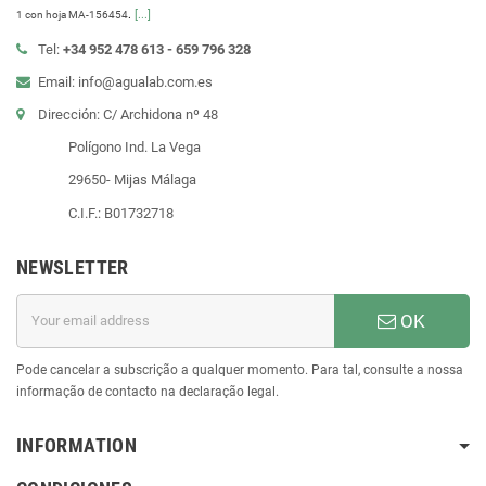
.
[...]
1 con hoja MA-156454
Tel:
+34 952 478 613 - 659 796 328
Email: info@agualab.com.es
Dirección: C/ Archidona nº 48
Polígono Ind. La Vega
29650- Mijas Málaga
C.I.F.: B01732718
NEWSLETTER
OK
Pode cancelar a subscrição a qualquer momento. Para tal, consulte a nossa
informação de contacto na declaração legal.
INFORMATION