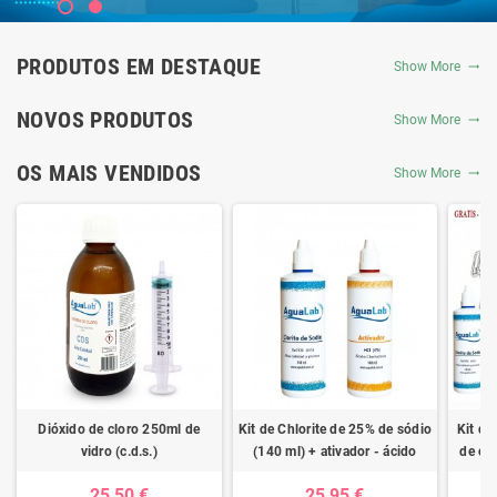
PRODUTOS EM DESTAQUE
Show More
NOVOS PRODUTOS
Show More
OS MAIS VENDIDOS
Show More
Dióxido de cloro 250ml de
Kit de Chlorite de 25% de sódio
Kit de
vidro (c.d.s.)
(140 ml) + ativador - ácido
de clo
clorídrico 4%
ativad
25,50 €
25,95 €