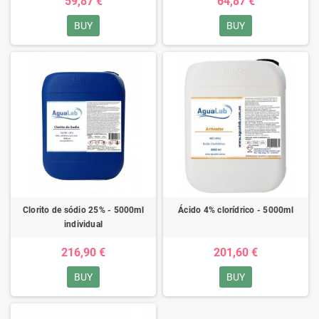
59,87 €
64,87 €
BUY
BUY
Clorito de sódio 25% - 5000ml
Ácido 4% clorídrico - 5000ml
individual
216,90 €
201,60 €
BUY
BUY