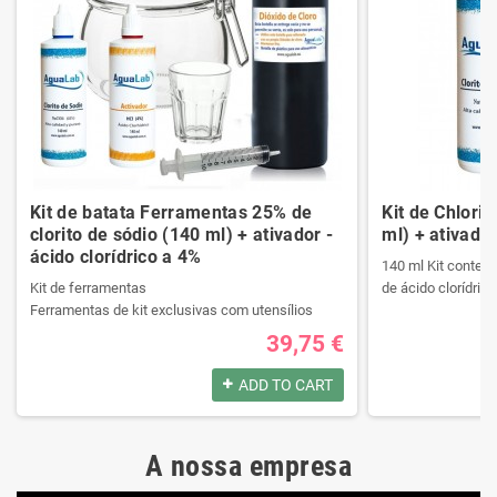
Kit de batata Ferramentas 25% de
Kit de Chlori
clorito de sódio (140 ml) + ativador -
ml) + ativador
ácido clorídrico a 4%
140 ml Kit contend
Kit de ferramentas
de ácido clorídrico
Ferramentas de kit exclusivas com utensílios
necessários da melhor qualidade.
39,75 €
Ele contém um manual passo a passo.
Produtos registrad
Veja o conteúdo do kit na descrição.
140 ml Kit contend
ADD TO CART
de ácido clorídrico
Produtos registrados por:
A nossa empresa
Kit de ferramentas
Produtos registrad
Ferramentas de kit exclusivas com utensílios
140 ml Kit contend