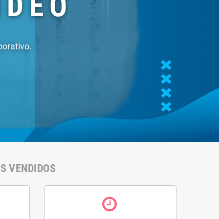
ml)
46,10 €
50% kit de ácido
cítrico e 25% de
clorito de sódio (140
ml)
27,90 €
IS VENDIDOS