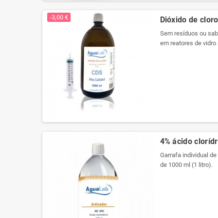
Produtos registrados 
-3,00 €
Dióxido de cloro
Sem resíduos ou sabo
em reatores de vidro 
embalagem a vácuo p
propriedades. Agora 
Produtos registrados 
4% ácido clorídr
Garrafa individual de
de 1000 ml (1 litro).
Usamos cristal de qu
arredondado com plu
Etiqueta especial pa
registro em cada rot
Nova embalagem com 