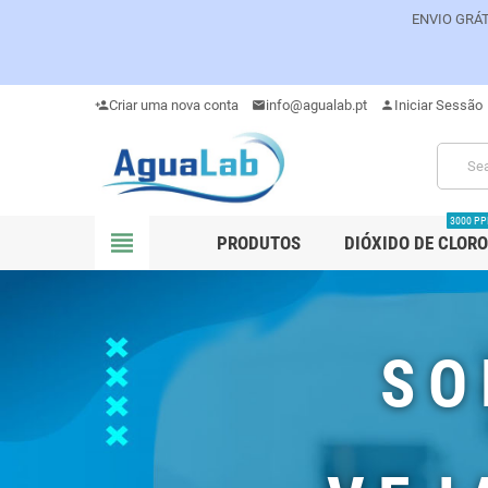
ENVIO GRÁT
Criar uma nova conta
info@agualab.pt
Iniciar Sessão
person_add
mail
person
3000 P
view_headline
PRODUTOS
DIÓXIDO DE CLORO