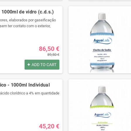
por:
 1000ml de vidro (c.d.s.)
res, elaborados por gaseificação
sem ter contato com o exterior,
ara preservar todas as suas
com seringa grátis!
por:
86,50 €
89,50 €
ADD TO CART
ico - 1000ml Individual
 ácido clorídrico a 4% em quantidade
alidade com um recipiente
gue selado.
ra produtos químicos e código de
ulagem.
45,20 €
isolamento térmico e anti choque.