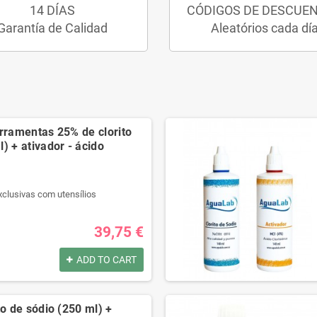
14 DÍAS
CÓDIGOS DE DESCUE
Garantía de Calidad
Aleatórios cada dí
erramentas 25% de clorito
) + ativador - ácido
xclusivas com utensílios
r qualidade.
l passo a passo.
39,75 €
t na descrição.
ADD TO CART
por:
xclusivas com utensílios
to de sódio (250 ml) +