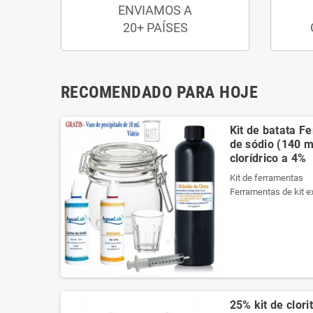
ENVIAMOS A
20+ PAÍSES
RECOMENDADO PARA HOJE
Kit de batata F
de sódio (140 ml
clorídrico a 4%
Kit de ferramentas
Ferramentas de kit e
necessários da melho
Ele contém um manua
Veja o conteúdo do ki
Produtos registrados 
Kit de ferramentas
Ferramentas de kit e
25% kit de clori