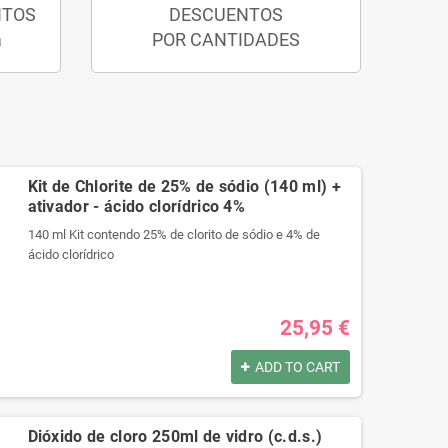
NTOS
DESCUENTOS
a
POR CANTIDADES
Kit de Chlorite de 25% de sódio (140 ml) +
ativador - ácido clorídrico 4%
140 ml Kit contendo 25% de clorito de sódio e 4% de
ácido clorídrico
Produtos registrados por:
25,95 €
140 ml Kit contendo 25% de clorito de sódio e 4% de
ácido clorídrico
ADD TO CART
Produtos registrados por:
140 ml Kit contendo 25% de clorito de sódio e 4% de
Dióxido de cloro 250ml de vidro (c.d.s.)