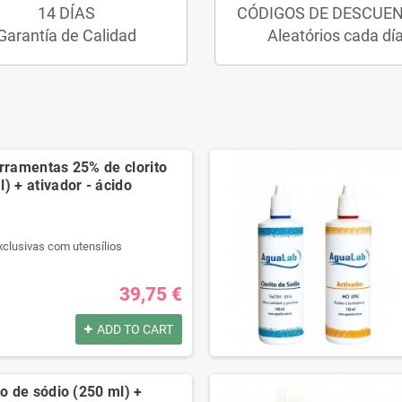
14 DÍAS
CÓDIGOS DE DESCUE
Garantía de Calidad
Aleatórios cada dí
erramentas 25% de clorito
) + ativador - ácido
xclusivas com utensílios
r qualidade.
l passo a passo.
39,75 €
t na descrição.
ADD TO CART
por:
xclusivas com utensílios
to de sódio (250 ml) +