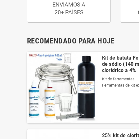
ENVIAMOS A
20+ PAÍSES
RECOMENDADO PARA HOJE
Kit de batata F
de sódio (140 ml
clorídrico a 4%
Kit de ferramentas
Ferramentas de kit e
necessários da melho
Ele contém um manua
Veja o conteúdo do ki
Produtos registrados 
Kit de ferramentas
Ferramentas de kit e
25% kit de clori