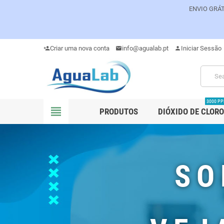
ENVIO GRÁT
Criar uma nova conta
info@agualab.pt
Iniciar Sessão
person_add
mail
person
3000 P
view_headline
PRODUTOS
DIÓXIDO DE CLORO