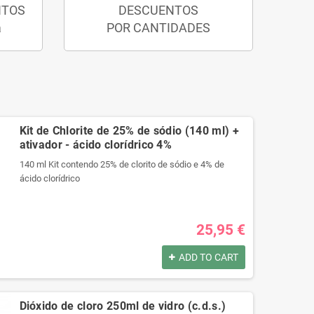
NTOS
DESCUENTOS
a
POR CANTIDADES
Kit de Chlorite de 25% de sódio (140 ml) +
ativador - ácido clorídrico 4%
140 ml Kit contendo 25% de clorito de sódio e 4% de
ácido clorídrico
Produtos registrados por:
25,95 €
140 ml Kit contendo 25% de clorito de sódio e 4% de
ácido clorídrico
ADD TO CART
Produtos registrados por:
140 ml Kit contendo 25% de clorito de sódio e 4% de
Dióxido de cloro 250ml de vidro (c.d.s.)