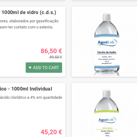
por:
 1000ml de vidro (c.d.s.)
res, elaborados por gaseificação
sem ter contato com o exterior,
ara preservar todas as suas
com seringa grátis!
por:
86,50 €
89,50 €
ADD TO CART
ico - 1000ml Individual
 ácido clorídrico a 4% em quantidade
alidade com um recipiente
gue selado.
ra produtos químicos e código de
ulagem.
45,20 €
isolamento térmico e anti choque.