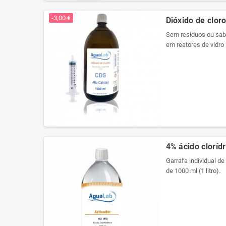
Produtos registrados 
-3,00 €
Dióxido de cloro
Sem resíduos ou sabo
em reatores de vidro 
embalagem a vácuo p
propriedades. Agora 
Produtos registrados 
4% ácido clorídr
Garrafa individual de
de 1000 ml (1 litro).
Usamos cristal de qu
arredondado com plu
Etiqueta especial pa
registro em cada rot
Nova embalagem com 