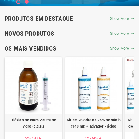
PRODUTOS EM DESTAQUE
Show More
NOVOS PRODUTOS
Show More
OS MAIS VENDIDOS
Show More
Dióxido de cloro 250ml de
Kit de Chlorite de 25% de sódio
Kit de
vidro (c.d.s.)
(140 ml) + ativador - ácido
de clo
clorídrico 4%
ativad
25,50 €
25,95 €