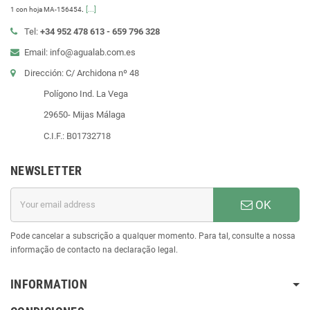
.
[...]
1 con hoja MA-156454
Tel:
+34 952 478 613 - 659 796 328
Email: info@agualab.com.es
Dirección: C/ Archidona nº 48
Polígono Ind. La Vega
29650- Mijas Málaga
C.I.F.: B01732718
NEWSLETTER
OK
Pode cancelar a subscrição a qualquer momento. Para tal, consulte a nossa
informação de contacto na declaração legal.
INFORMATION