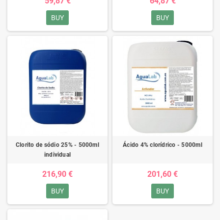
59,87 €
64,87 €
BUY
BUY
Clorito de sódio 25% - 5000ml
Ácido 4% clorídrico - 5000ml
individual
216,90 €
201,60 €
BUY
BUY