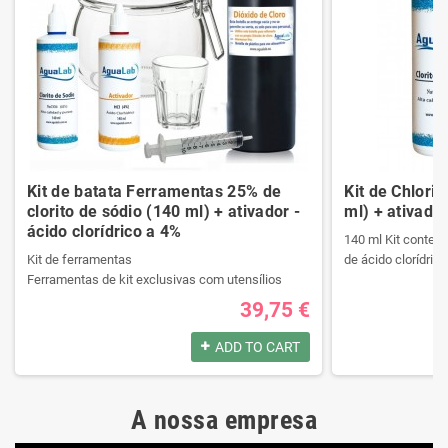
Kit de batata Ferramentas 25% de
Kit de Chlori
clorito de sódio (140 ml) + ativador -
ml) + ativador
ácido clorídrico a 4%
140 ml Kit contend
Kit de ferramentas
de ácido clorídrico
Ferramentas de kit exclusivas com utensílios
necessários da melhor qualidade.
39,75 €
Ele contém um manual passo a passo.
Produtos registrad
Veja o conteúdo do kit na descrição.
140 ml Kit contend
ADD TO CART
de ácido clorídrico
Produtos registrados por:
A nossa empresa
Kit de ferramentas
Produtos registrad
Ferramentas de kit exclusivas com utensílios
140 ml Kit contend