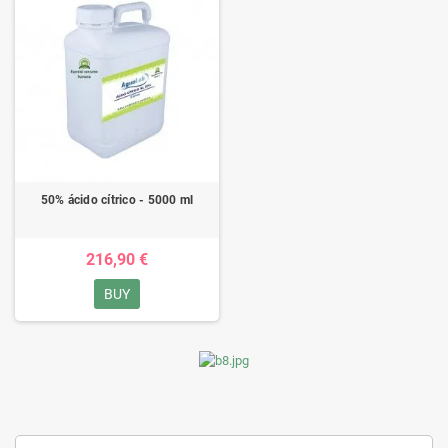
50% ácido cítrico - 5000 ml
216,90 €
BUY