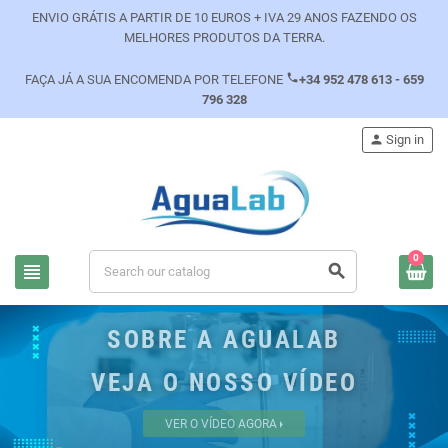
ENVIO GRÁTIS A PARTIR DE 10 EUROS + IVA 29 ANOS FAZENDO OS
MELHORES PRODUTOS DA TERRA.
phone
FAÇA JÁ A SUA ENCOMENDA POR TELEFONE
+34 952 478 613 - 659
796 328
person
Sign in
0
view_headline
search