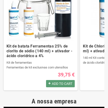
Kit de batata Ferramentas 25% de
Kit de Chlori
clorito de sódio (140 ml) + ativador -
ml) + ativador
ácido clorídrico a 4%
140 ml Kit contend
Kit de ferramentas
de ácido clorídrico
Ferramentas de kit exclusivas com utensílios
necessários da melhor qualidade.
39,75 €
Ele contém um manual passo a passo.
Produtos registrad
Veja o conteúdo do kit na descrição.
140 ml Kit contend
ADD TO CART
de ácido clorídrico
Produtos registrados por:
A nossa empresa
Kit de ferramentas
Produtos registrad
Ferramentas de kit exclusivas com utensílios
140 ml Kit contend