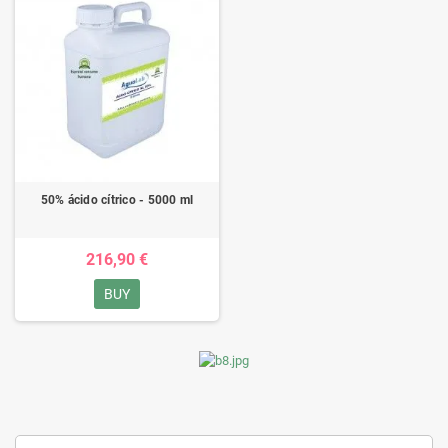
50% ácido cítrico - 5000 ml
216,90 €
BUY