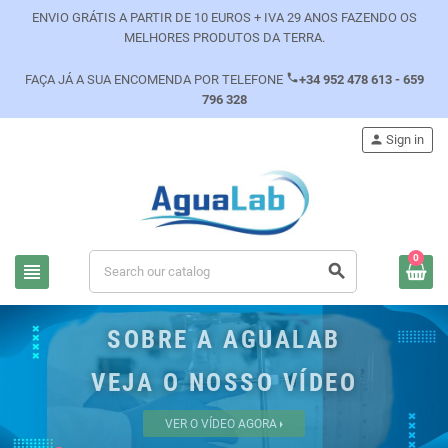
ENVIO GRÁTIS A PARTIR DE 10 EUROS + IVA 29 ANOS FAZENDO OS
MELHORES PRODUTOS DA TERRA.
phone
FAÇA JÁ A SUA ENCOMENDA POR TELEFONE
+34 952 478 613 - 659
796 328
person
Sign in
0
view_headline
search