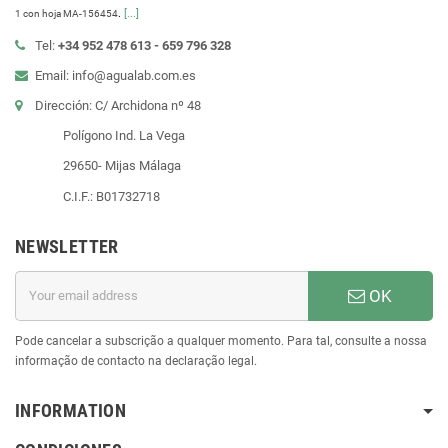
.
[...]
1 con hoja MA-156454
Tel:
+34 952 478 613 - 659 796 328
Email: info@agualab.com.es
Dirección: C/ Archidona nº 48
Polígono Ind. La Vega
29650- Mijas Málaga
C.I.F.: B01732718
NEWSLETTER
OK
Pode cancelar a subscrição a qualquer momento. Para tal, consulte a nossa
informação de contacto na declaração legal.
INFORMATION