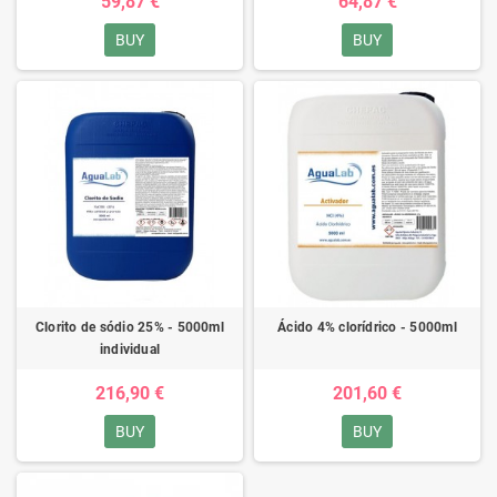
59,87 €
64,87 €
BUY
BUY
Clorito de sódio 25% - 5000ml
Ácido 4% clorídrico - 5000ml
individual
216,90 €
201,60 €
BUY
BUY