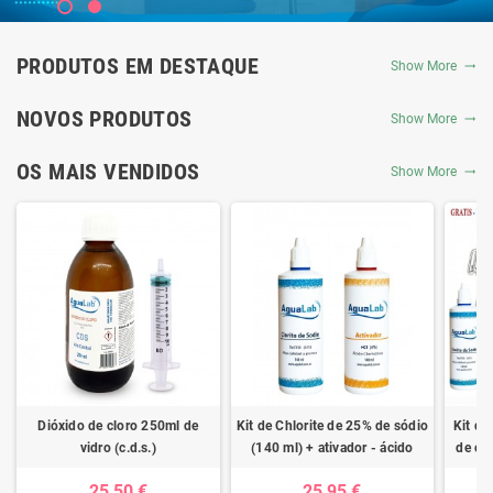
PRODUTOS EM DESTAQUE
Show More
NOVOS PRODUTOS
Show More
OS MAIS VENDIDOS
Show More
Dióxido de cloro 250ml de
Kit de Chlorite de 25% de sódio
Kit de
vidro (c.d.s.)
(140 ml) + ativador - ácido
de clo
clorídrico 4%
ativad
25,50 €
25,95 €