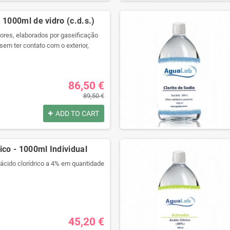
por:
 1000ml de vidro (c.d.s.)
res, elaborados por gaseificação
sem ter contato com o exterior,
ara preservar todas as suas
com seringa grátis!
por:
86,50 €
89,50 €
ADD TO CART
ico - 1000ml Individual
 ácido clorídrico a 4% em quantidade
alidade com um recipiente
gue selado.
ra produtos químicos e código de
ulagem.
45,20 €
isolamento térmico e anti choque.