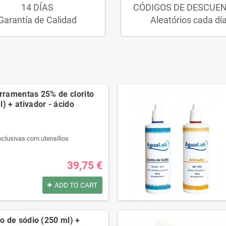
14 DÍAS
CÓDIGOS DE DESCUE
Garantía de Calidad
Aleatórios cada dí
erramentas 25% de clorito
) + ativador - ácido
xclusivas com utensílios
r qualidade.
l passo a passo.
39,75 €
t na descrição.
ADD TO CART
por:
xclusivas com utensílios
to de sódio (250 ml) +