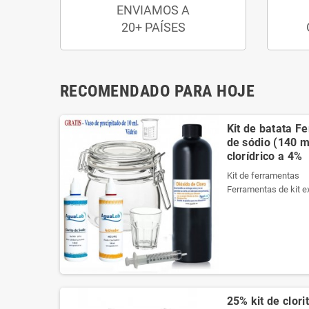
ENVIAMOS A
20+ PAÍSES
RECOMENDADO PARA HOJE
Kit de batata F
de sódio (140 ml
clorídrico a 4%
Kit de ferramentas
Ferramentas de kit e
necessários da melho
Ele contém um manua
Veja o conteúdo do ki
Produtos registrados 
Kit de ferramentas
Ferramentas de kit e
25% kit de clori