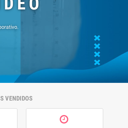
ml)
46,10 €
50% kit de ácido
cítrico e 25% de
clorito de sódio (140
ml)
27,90 €
IS VENDIDOS