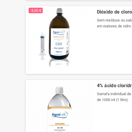
Produtos registrados 
-3,00 €
Dióxido de cloro
Sem resíduos ou sabo
em reatores de vidro 
embalagem a vácuo p
propriedades. Agora 
Produtos registrados 
4% ácido clorídr
Garrafa individual de
de 1000 ml (1 litro).
Usamos cristal de qu
arredondado com plu
Etiqueta especial pa
registro em cada rot
Nova embalagem com 