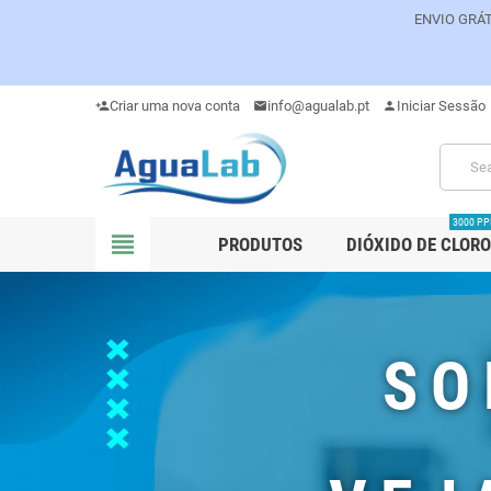
ENVIO GRÁT
Criar uma nova conta
info@agualab.pt
Iniciar Sessão
person_add
mail
person
3000 P
view_headline
PRODUTOS
DIÓXIDO DE CLORO