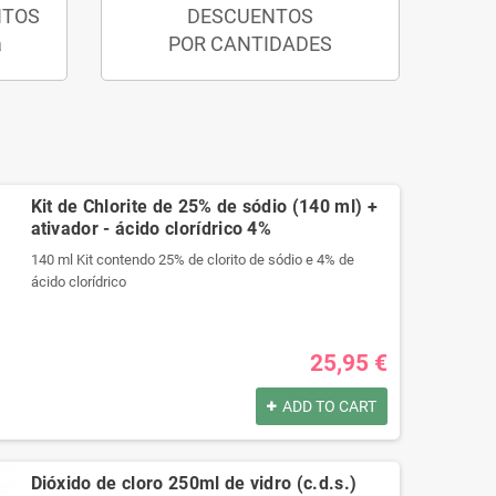
NTOS
DESCUENTOS
a
POR CANTIDADES
Kit de Chlorite de 25% de sódio (140 ml) +
ativador - ácido clorídrico 4%
140 ml Kit contendo 25% de clorito de sódio e 4% de
ácido clorídrico
Produtos registrados por:
25,95 €
140 ml Kit contendo 25% de clorito de sódio e 4% de
ácido clorídrico
ADD TO CART
Produtos registrados por:
140 ml Kit contendo 25% de clorito de sódio e 4% de
Dióxido de cloro 250ml de vidro (c.d.s.)