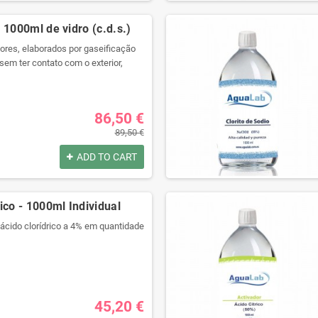
por:
 1000ml de vidro (c.d.s.)
res, elaborados por gaseificação
sem ter contato com o exterior,
ara preservar todas as suas
com seringa grátis!
por:
86,50 €
89,50 €
ADD TO CART
ico - 1000ml Individual
 ácido clorídrico a 4% em quantidade
alidade com um recipiente
gue selado.
ra produtos químicos e código de
ulagem.
45,20 €
isolamento térmico e anti choque.