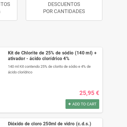
NTOS
DESCUENTOS
a
POR CANTIDADES
Kit de Chlorite de 25% de sódio (140 ml) +
ativador - ácido clorídrico 4%
140 ml Kit contendo 25% de clorito de sódio e 4% de
ácido clorídrico
Produtos registrados por:
25,95 €
140 ml Kit contendo 25% de clorito de sódio e 4% de
ácido clorídrico
ADD TO CART
Produtos registrados por:
140 ml Kit contendo 25% de clorito de sódio e 4% de
Dióxido de cloro 250ml de vidro (c.d.s.)