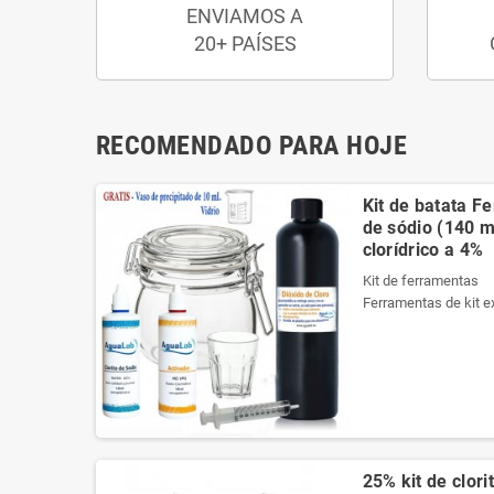
ENVIAMOS A
20+ PAÍSES
RECOMENDADO PARA HOJE
Kit de batata F
de sódio (140 ml
clorídrico a 4%
Kit de ferramentas
Ferramentas de kit e
necessários da melho
Ele contém um manua
Veja o conteúdo do ki
Produtos registrados 
Kit de ferramentas
Ferramentas de kit e
25% kit de clori