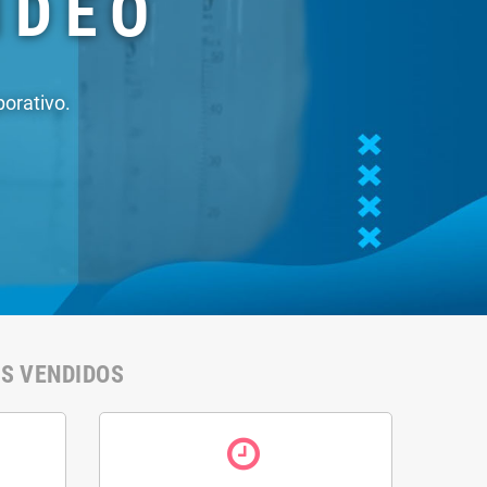
ml)
46,10 €
50% kit de ácido
cítrico e 25% de
clorito de sódio (140
ml)
27,90 €
IS VENDIDOS