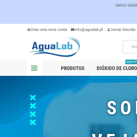
ENVIO GRÁT
Criar uma nova conta
info@agualab.pt
Iniciar Sessão
person_add
mail
person
3000 P
view_headline
PRODUTOS
DIÓXIDO DE CLORO