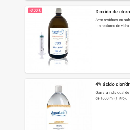
Produtos registrados 
-3,00 €
Dióxido de cloro
Sem resíduos ou sabo
em reatores de vidro 
embalagem a vácuo p
propriedades. Agora 
Produtos registrados 
4% ácido clorídr
Garrafa individual de
de 1000 ml (1 litro).
Usamos cristal de qu
arredondado com plu
Etiqueta especial pa
registro em cada rot
Nova embalagem com 