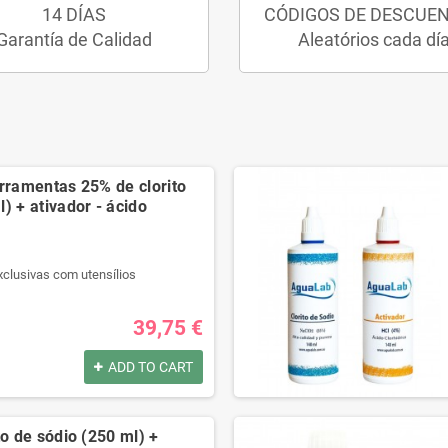
14 DÍAS
CÓDIGOS DE DESCUE
Garantía de Calidad
Aleatórios cada dí
erramentas 25% de clorito
) + ativador - ácido
xclusivas com utensílios
r qualidade.
l passo a passo.
39,75 €
t na descrição.
ADD TO CART
por:
xclusivas com utensílios
to de sódio (250 ml) +