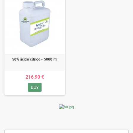
50% ácido cítrico - 5000 ml
216,90 €
BUY