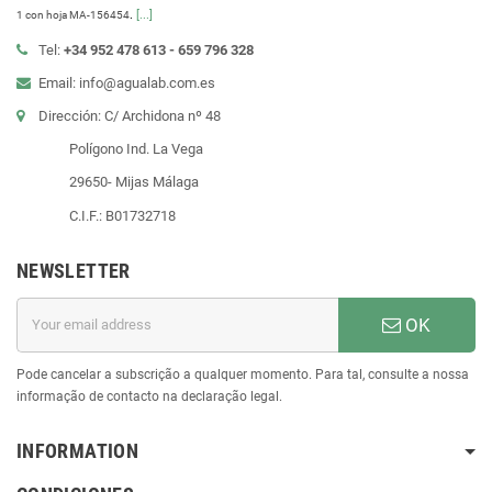
.
[...]
1 con hoja MA-156454
Tel:
+34 952 478 613 - 659 796 328
Email: info@agualab.com.es
Dirección: C/ Archidona nº 48
Polígono Ind. La Vega
29650- Mijas Málaga
C.I.F.: B01732718
NEWSLETTER
OK
Pode cancelar a subscrição a qualquer momento. Para tal, consulte a nossa
informação de contacto na declaração legal.
INFORMATION