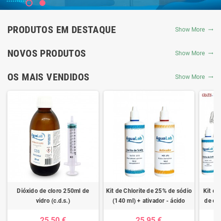
PRODUTOS EM DESTAQUE
Show More
NOVOS PRODUTOS
Show More
OS MAIS VENDIDOS
Show More
Dióxido de cloro 250ml de
Kit de Chlorite de 25% de sódio
Kit de
vidro (c.d.s.)
(140 ml) + ativador - ácido
de clo
clorídrico 4%
ativad
25,50 €
25,95 €