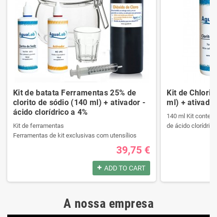
Kit de batata Ferramentas 25% de
Kit de Chlori
clorito de sódio (140 ml) + ativador -
ml) + ativador
ácido clorídrico a 4%
140 ml Kit contend
Kit de ferramentas
de ácido clorídrico
Ferramentas de kit exclusivas com utensílios
necessários da melhor qualidade.
39,75 €
Ele contém um manual passo a passo.
Produtos registrad
Veja o conteúdo do kit na descrição.
140 ml Kit contend
ADD TO CART
de ácido clorídrico
Produtos registrados por:
A nossa empresa
Kit de ferramentas
Produtos registrad
Ferramentas de kit exclusivas com utensílios
140 ml Kit contend