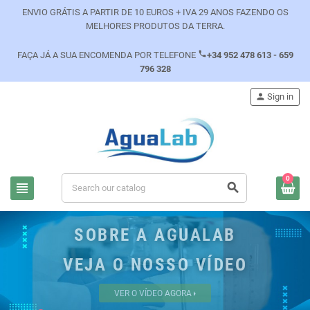
ENVIO GRÁTIS A PARTIR DE 10 EUROS + IVA 29 ANOS FAZENDO OS
MELHORES PRODUTOS DA TERRA.
phone
FAÇA JÁ A SUA ENCOMENDA POR TELEFONE
+34 952 478 613 - 659
796 328
person
Sign in
0
view_headline
search