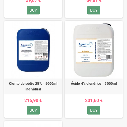
59,87 €
64,87 €
BUY
BUY
Clorito de sódio 25% - 5000ml
Ácido 4% clorídrico - 5000ml
individual
216,90 €
201,60 €
BUY
BUY