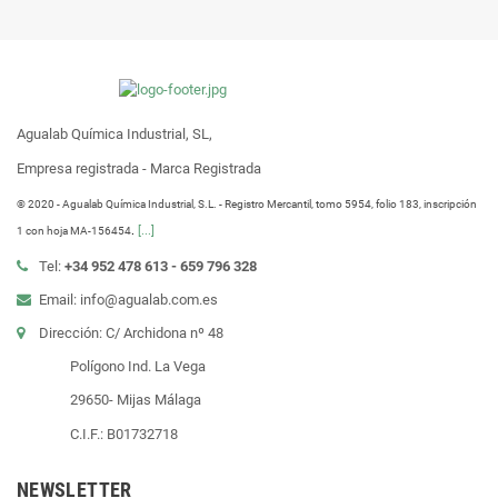
Agualab Química Industrial, SL,
Empresa registrada - Marca Registrada
® 2020 - Agualab Química Industrial, S.L. - Registro Mercantil, tomo 5954, folio 183, inscripción
.
[...]
1 con hoja MA-156454
Tel:
+34 952 478 613 - 659 796 328
Email: info@agualab.com.es
Dirección: C/ Archidona nº 48
Polígono Ind. La Vega
29650- Mijas Málaga
C.I.F.: B01732718
NEWSLETTER