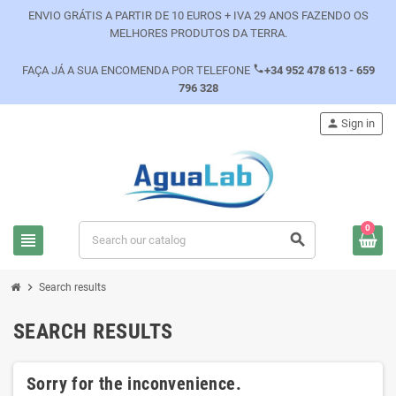
ENVIO GRÁTIS A PARTIR DE 10 EUROS + IVA 29 ANOS FAZENDO OS
MELHORES PRODUTOS DA TERRA.
phone
FAÇA JÁ A SUA ENCOMENDA POR TELEFONE
+34 952 478 613 - 659
796 328
person
Sign in
0
view_headline
search
chevron_right
Search results
SEARCH RESULTS
Sorry for the inconvenience.